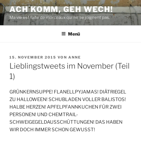
Zum
ACH KOMM, GEH WECH!
Inhalt
Ma vie est faite de morceaux qui ne se joignent pas.
springen
Menü
VERÖFFENTLICHT
15. NOVEMBER 2015
VON
ANNE
AM
Lieblingstweets im November (Teil
1)
GRÜNKERNSUPPE! FLANELLPYJAMAS! DIÄTRIEGEL
ZU HALLOWEEN! SCHUBLADEN VOLLER BALISTOS!
HALBE HERZEN! APFELPFANNKUCHEN FÜR ZWEI
PERSONEN! UND CHEMTRAIL-
SCHWEIGEGELDAUSSCHÜTTUNGEN! DAS HABEN
WIR DOCH IMMER SCHON GEWUSST!