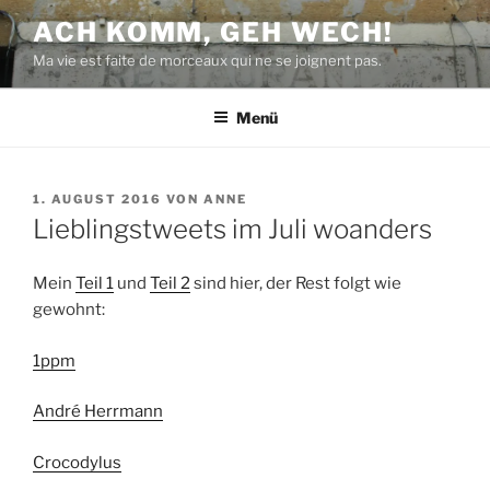
Zum
ACH KOMM, GEH WECH!
Inhalt
Ma vie est faite de morceaux qui ne se joignent pas.
springen
Menü
VERÖFFENTLICHT
1. AUGUST 2016
VON
ANNE
AM
Lieblingstweets im Juli woanders
Mein
Teil 1
und
Teil 2
sind hier, der Rest folgt wie
gewohnt:
1ppm
André Herrmann
Crocodylus