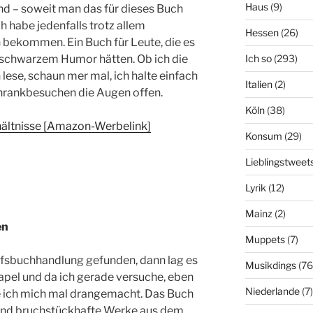
Haus
(9)
und – soweit man das für dieses Buch
h habe jedenfalls trotz allem
Hessen
(26)
 bekommen. Ein Buch für Leute, die es
Ich so
(293)
 schwarzem Humor hätten. Ob ich die
lese, schaun mer mal, ich halte einfach
Italien
(2)
hrankbesuchen die Augen offen.
Köln
(38)
hältnisse [Amazon-Werbelink]
Konsum
(29)
Lieblingstweet
Lyrik
(12)
Mainz
(2)
en
Muppets
(7)
fsbuchhandlung gefunden, dann lag es
Musikdings
(76
apel und da ich gerade versuche, eben
Niederlande
(7)
be ich mich mal drangemacht. Das Buch
e und bruchstückhafte Werke aus dem