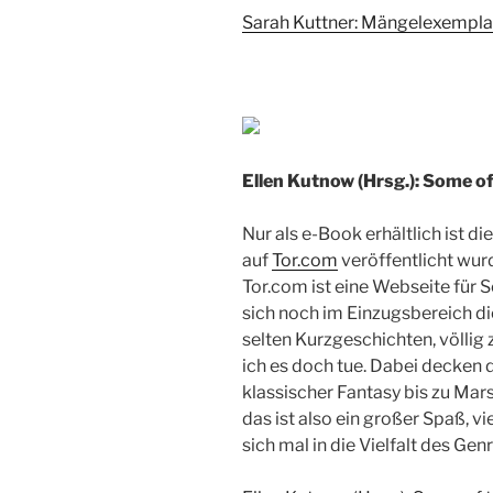
Sarah Kuttner: Mängelexempl
Ellen Kutnow (Hrsg.): Some o
Nur als e-Book erhältlich ist 
auf
Tor.com
veröffentlicht wurd
Tor.com ist eine Webseite für S
sich noch im Einzugsbereich die
selten Kurzgeschichten, völlig 
ich es doch tue. Dabei decken
klassischer Fantasy bis zu Mar
das ist also ein großer Spaß, vi
sich mal in die Vielfalt des Gen