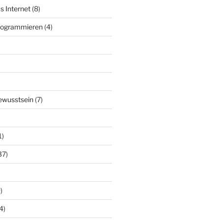
s Internet
(8)
Programmieren
(4)
ewusstsein
(7)
1)
37)
)
4)