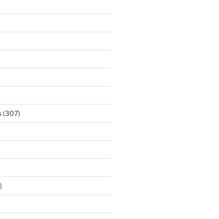
s
(307)
)