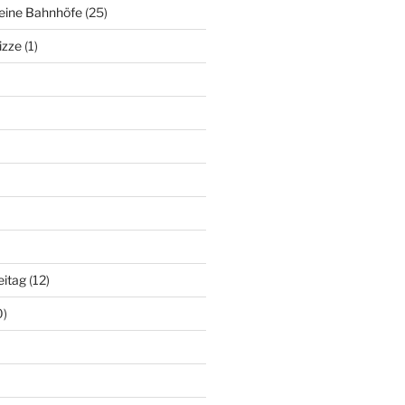
deine Bahnhöfe
(25)
izze
(1)
eitag
(12)
0)