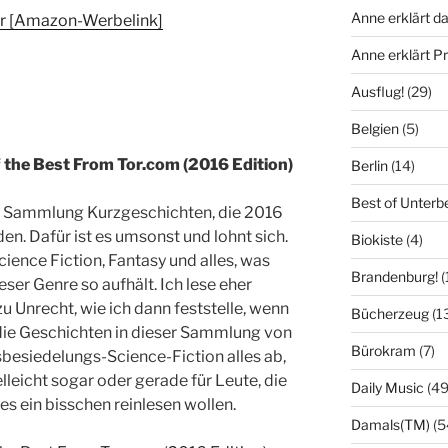
Anne erklärt da
ar [Amazon-Werbelink]
Anne erklärt 
Ausflug!
(29)
Belgien
(5)
f the Best From Tor.com (2016 Edition)
Berlin
(14)
Best of Unterb
die Sammlung Kurzgeschichten, die 2016
en. Dafür ist es umsonst und lohnt sich.
Biokiste
(4)
cience Fiction, Fantasy und alles, was
Brandenburg!
(
ser Genre so aufhält. Ich lese eher
zu Unrecht, wie ich dann feststelle, wenn
Bücherzeug
(1
 die Geschichten in dieser Sammlung von
Bürokram
(7)
sbesiedelungs-Science-Fiction alles ab,
elleicht sogar oder gerade für Leute, die
Daily Music
(49
res ein bisschen reinlesen wollen.
Damals(TM)
(5