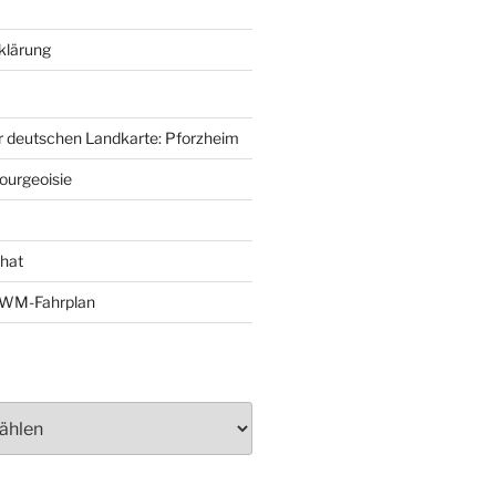
klärung
r deutschen Landkarte: Pforzheim
ourgeoisie
That
e-WM-Fahrplan