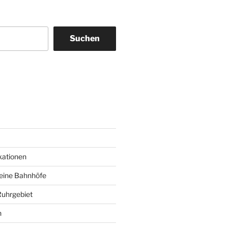
Suchen
am
ky
kationen
deine Bahnhöfe
Ruhrgebiet
n