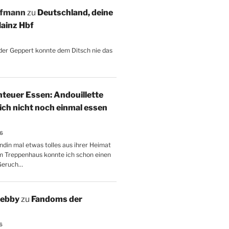
ffmann
zu
Deutschland, deine
ainz Hbf
, der Geppert konnte dem Ditsch nie das
teuer Essen: Andouillette
 ich nicht noch einmal essen
26
ndin mal etwas tolles aus ihrer Heimat
m Treppenhaus konnte ich schon einen
Geruch…
Aebby
zu
Fandoms der
6