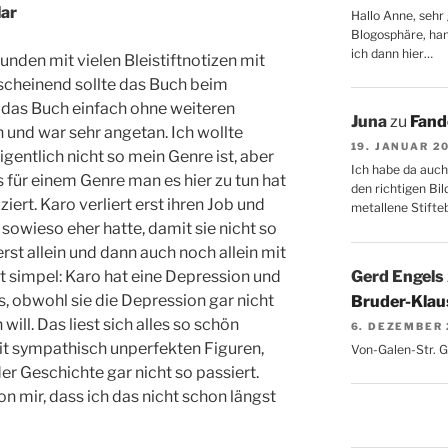
lar
Hallo Anne, sehr 
Blogosphäre, hang
ich dann hier…
nden mit vielen Bleistiftnotizen mit
cheinend sollte das Buch beim
 das Buch einfach ohne weiteren
Juna
zu
Fand
und war sehr angetan. Ich wollte
19. JANUAR 2
igentlich nicht so mein Genre ist, aber
Ich habe da auch
 für einem Genre man es hier zu tun hat
den richtigen Bil
ziert. Karo verliert erst ihren Job und
metallene Stifte
 sowieso eher hatte, damit sie nicht so
t erst allein und dann auch noch allein mit
Gerd Engels
t simpel: Karo hat eine Depression und
s, obwohl sie die Depression gar nicht
Bruder-Klaus
will. Das liest sich alles so schön
6. DEZEMBER
mit sympathisch unperfekten Figuren,
Von-Galen-Str. 
der Geschichte gar nicht so passiert.
 mir, dass ich das nicht schon längst