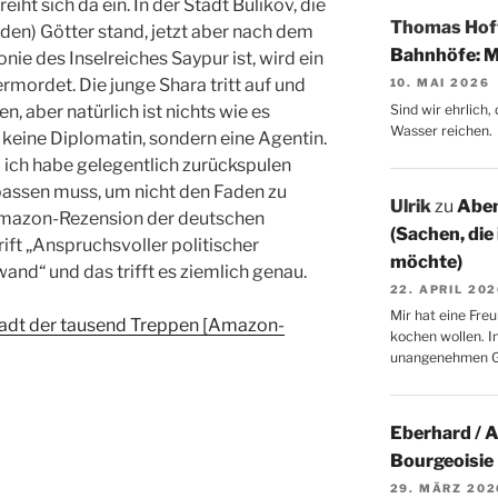
reiht sich da ein. In der Stadt Bulikov, die
Thomas Ho
enden) Götter stand, jetzt aber nach dem
Bahnhöfe: M
onie des Inselreiches Saypur ist, wird ein
rmordet. Die junge Shara tritt auf und
10. MAI 2026
Sind wir ehrlich
en, aber natürlich ist nichts wie es
Wasser reichen.
a keine Diplomatin, sondern eine Agentin.
d ich habe gelegentlich zurückspulen
passen muss, um nicht den Faden zu
Ulrik
zu
Aben
e Amazon-Rezension der deutschen
(Sachen, die
ift „Anspruchsvoller politischer
möchte)
and“ und das trifft es ziemlich genau.
22. APRIL 20
Mir hat eine Freu
tadt der tausend Treppen [Amazon-
kochen wollen. I
unangenehmen 
Eberhard / 
Bourgeoisie
29. MÄRZ 202