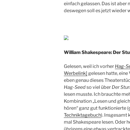
einfach gelassen. Das ist aber 
deswegen soll es jetzt wieder 
William Shakespeare: Der St
Gelesen, weil ich vorher
Hag-S
Werbelink]
gelesen hatte, ein
eben genau dieses Theaterstück
Hag-Seed
so viel über
Der Stu
lesen musste. Ich brauchte mehr
Kombination „Lesen und gleichz
hören“ ganz gut funktionierte (
Techniktagebuch
). Insgesamt 
mal Shakespeare lesen. Oder h
übrigens eine etwas vertrackt