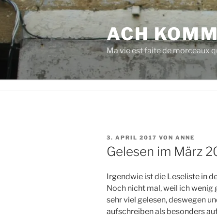
Zum
Inhalt
ACH KOMM
springen
Ma vie est faite de morceaux qu
VERÖFFENTLICHT
3. APRIL 2017
VON
ANNE
AM
Gelesen im März 2
Irgendwie ist die Leseliste in
Noch nicht mal, weil ich wenig 
sehr viel gelesen, deswegen u
aufschreiben als besonders au