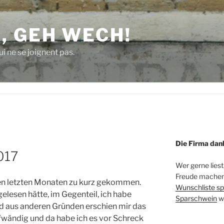
, GEH WECH!
i ne se joignent pas.
Die Firma dan
017
Wer gerne liest
Freude machen 
 den letzten Monaten zu kurz gekommen.
Wunschliste sp
gelesen hätte, im Gegenteil, ich habe
Sparschwein
w
nd aus anderen Gründen erschien mir das
fwändig und da habe ich es vor Schreck