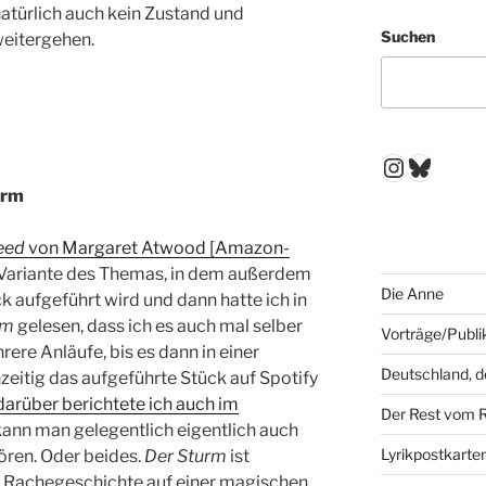
natürlich auch kein Zustand und
Suchen
weitergehen.
Instagr
Blues
urm
eed
von Margaret Atwood [Amazon-
e Variante des Themas, in dem außerdem
Die Anne
 aufgeführt wird und dann hatte ich in
rm
gelesen, dass ich es auch mal selber
Vorträge/Publi
ere Anläufe, bis es dann in einer
Deutschland, 
eitig das aufgeführte Stück auf Spotify
darüber berichtete ich auch im
Der Rest vom 
kann man gelegentlich eigentlich auch
Lyrikpostkarte
ören. Oder beides.
Der Sturm
ist
e Rachegeschichte auf einer magischen