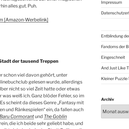
Impressum
in alles gut. Puh.
Datenschutzer
rm [Amazon-Werbelink]
Entblindung de
Fandoms der B
Eingeschneit
Stadt der tausend Treppen
And Just Like 
r schon viel davon gehört, unter
Kleiner Puzzl
linebuchclub gelesen wurde, allerdings
ber nicht so viel Zeit hatte oder etwas
r was weiß ich. Ganz blöder Fehler, so im
Archiv
 Es scheint da dieses Genre „Fantasy mit
n und Ränkespielen“ ein, da fallen auch
r Baru Cormorant
und
The Goblin
rein, die ich beide sehr geliebt habe, und