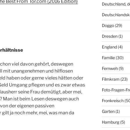
the Best From Tor.com (2016 Edition)
Deutschland, 
Deutschlandsk
Doggo
(29)
Dresden
(1)
England
(4)
rhältnisse
Familie
(30)
schon viel davon gehört, deswegen
Fernweh
(9)
oll mit unangenehmen und hilflosen
ld haben oder gerne vieles hätten oder
Filmkram
(23)
 Geld Umgang pflegen und es zwar etwas
Foto-Fragen-Fr
ausherr seine Frau demütigt, aber mei,
? Man ist beim Lesen deswegen auch
Fronkreisch
(5
t von der eigenen passiven
Garten
(1)
r gilt ja noch mehr, mei, was man da
Hamburg
(5)