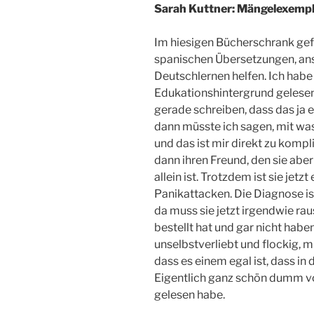
Sarah Kuttner: Mängelexemp
Im hiesigen Bücherschrank gefu
spanischen Übersetzungen, ans
Deutschlernen helfen. Ich habe
Edukationshintergrund gelesen 
gerade schreiben, dass das ja e
dann müsste ich sagen, mit was
und das ist mir direkt zu kompli
dann ihren Freund, den sie aber
allein ist. Trotzdem ist sie jetz
Panikattacken. Die Diagnose is
da muss sie jetzt irgendwie rau
bestellt hat und gar nicht haben 
unselbstverliebt und flockig, 
dass es einem egal ist, dass in 
Eigentlich ganz schön dumm von
gelesen habe.