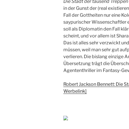
Die Stadt der tausend Treppen
in der Gunst der (real existier
Fall der Gottheiten nur eine Kol
saypurischer Wissenschaftler e
soll als Diplomatin den Fall klär
scheint, und vor allem ist Shar
Das ist alles sehr verzwickt un
müssen, weil man sehr gut auf
verlieren. Die bislang einzig
Übersetzung trägt die Überschr
Agententhriller im Fantasy-Gew
Robert Jackson Bennett: Die S
Werbelink]