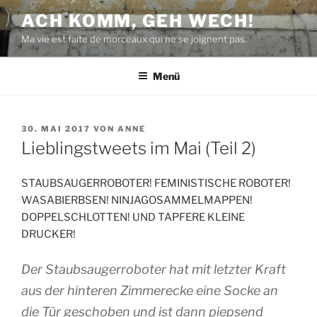
Zum
ACH KOMM, GEH WECH!
Inhalt
Ma vie est faite de morceaux qui ne se joignent pas.
springen
Menü
VERÖFFENTLICHT
30. MAI 2017
VON
ANNE
AM
Lieblingstweets im Mai (Teil 2)
STAUBSAUGERROBOTER! FEMINISTISCHE ROBOTER!
WASABIERBSEN! NINJAGOSAMMELMAPPEN!
DOPPELSCHLOTTEN! UND TAPFERE KLEINE
DRUCKER!
Der Staubsaugerroboter hat mit letzter Kraft
aus der hinteren Zimmerecke eine Socke an
die Tür geschoben und ist dann piepsend