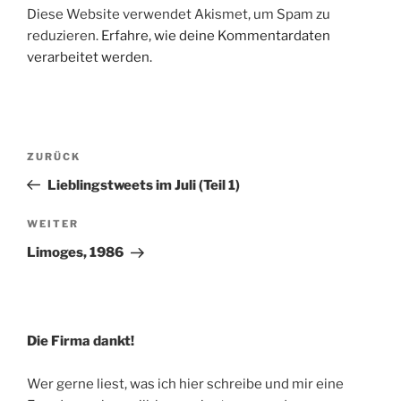
Diese Website verwendet Akismet, um Spam zu
reduzieren.
Erfahre, wie deine Kommentardaten
verarbeitet werden.
Beitragsnavigation
Vorheriger
ZURÜCK
Beitrag
Lieblingstweets im Juli (Teil 1)
Nächster
WEITER
Beitrag
Limoges, 1986
Die Firma dankt!
Wer gerne liest, was ich hier schreibe und mir eine