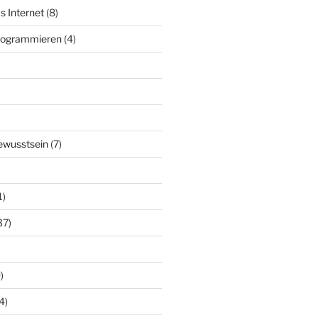
s Internet
(8)
Programmieren
(4)
ewusstsein
(7)
1)
37)
)
4)