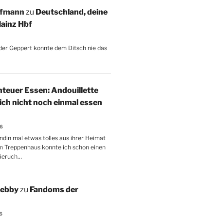
ffmann
zu
Deutschland, deine
ainz Hbf
, der Geppert konnte dem Ditsch nie das
teuer Essen: Andouillette
 ich nicht noch einmal essen
26
ndin mal etwas tolles aus ihrer Heimat
m Treppenhaus konnte ich schon einen
Geruch…
Aebby
zu
Fandoms der
6