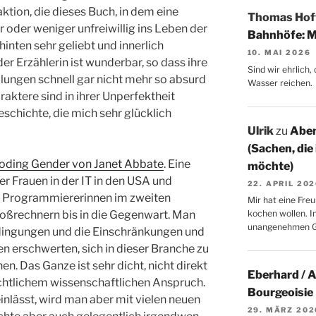
aktion, die dieses Buch, in dem eine
Thomas Ho
 oder weniger unfreiwillig ins Leben der
Bahnhöfe: M
inten sehr geliebt und innerlich
10. MAI 2026
r Erzählerin ist wunderbar, so dass ihre
Sind wir ehrlich
lungen schnell gar nicht mehr so absurd
Wasser reichen.
raktere sind in ihrer Unperfektheit
eschichte, die mich sehr glücklich
Ulrik
zu
Aben
(Sachen, die
oding Gender von Janet Abbate
. Eine
möchte)
r Frauen in der IT in den USA und
22. APRIL 20
n Programmiererinnen im zweiten
Mir hat eine Freu
roßrechnern bis in die Gegenwart. Man
kochen wollen. I
unangenehmen 
bedingungen und die Einschränkungen und
en erschwerten, sich in dieser Branche zu
en. Das Ganze ist sehr dicht, nicht direkt
Eberhard / 
ichtlichem wissenschaftlichen Anspruch.
Bourgeoisie
nlässt, wird man aber mit vielen neuen
29. MÄRZ 202