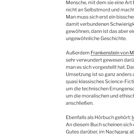
Mensche, mit dem sie eine Art
nicht an Selbstmord und macht
Man muss sich erst ein bissch
damit verbundenen Schwierigk
gewöhnen, dann ist das aber ein
ungewöhnliche Geschichte.
Außerdem
Frankenstein von M
sehr verwundert gewesen darübe
man es sich vorgestellt hat. Das
Umsetzung ist so ganz anders al
quasi klassisches Science-Fict
um die technischen Errungensc
um die moralischen und ethisch
anschließen.
Ebenfalls als Hörbuch gehört:
I
An diesem Buch scheinen sich di
Gutes darüber, im Nachgang ab