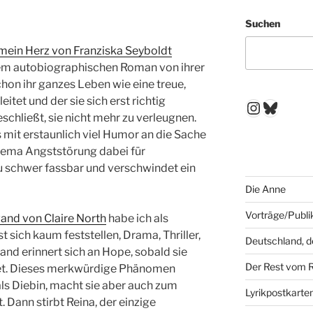
Suchen
mein Herz von Franziska Seyboldt
esem autobiographischen Roman von ihrer
chon ihr ganzes Leben wie eine treue,
itet und der sie sich erst richtig
Instagr
Blues
eschließt, sie nicht mehr zu verleugnen.
s mit erstaunlich viel Humor an die Sache
Thema Angststörung dabei für
 schwer fassbar und verschwindet ein
Die Anne
Vorträge/Publi
and von Claire North
habe ich als
 sich kaum feststellen, Drama, Thriller,
Deutschland, 
and erinnert sich an Hope, sobald sie
Der Rest vom 
et. Dieses merkwürdige Phänomen
als Diebin, macht sie aber auch zum
Lyrikpostkarte
Dann stirbt Reina, der einzige