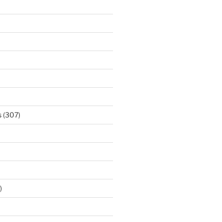
s
(307)
)