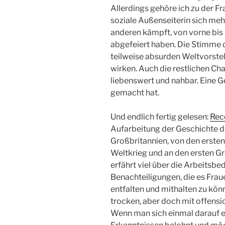
Allerdings gehöre ich zu der Fr
soziale Außenseiterin sich mehr
anderen kämpft, von vorne bis h
abgefeiert haben. Die Stimme de
teilweise absurden Weltvorstel
wirken. Auch die restlichen Cha
liebenswert und nahbar. Eine G
gemacht hat.
Und endlich fertig gelesen:
Rec
Aufarbeitung der Geschichte de
Großbritannien, von den erste
Weltkrieg und an den ersten G
erfährt viel über die Arbeits
Benachteiligungen, die es Frau
entfalten und mithalten zu könn
trocken, aber doch mit offens
Wenn man sich einmal darauf ei