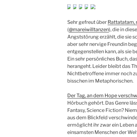
Sehr gefreut über
Rattatatam, 
(
@mareiwilltanzen
), die in di
Angststörung erzählt, die sie s
aber sehr nervige Freundin begle
entgegenstellen kann, als sie b
Ein sehr persönliches Buch, da
herangeht. Leider bleibt das 
Nichtbetroffene immer noch zu
bisschen im Metaphorischen.
Der Tag, an dem Hope verschw
Hörbuch gehört. Das Genre lässt
Fantasy, Science Fiction? Niem
aus dem Blickfeld verschwind
ermöglicht ihr zwar ein Leben 
einsamsten Menschen der Welt. 