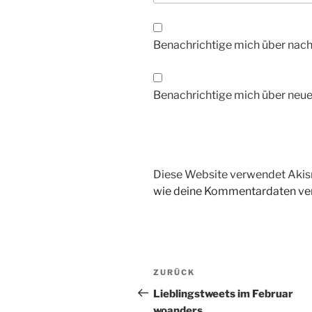
Benachrichtige mich über nac
Benachrichtige mich über neue 
Diese Website verwendet Akis
wie deine Kommentardaten ver
Beitragsnavigation
Vorheriger
ZURÜCK
Beitrag
Lieblingstweets im Februar
woanders