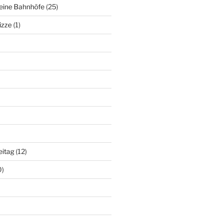
deine Bahnhöfe
(25)
izze
(1)
eitag
(12)
0)