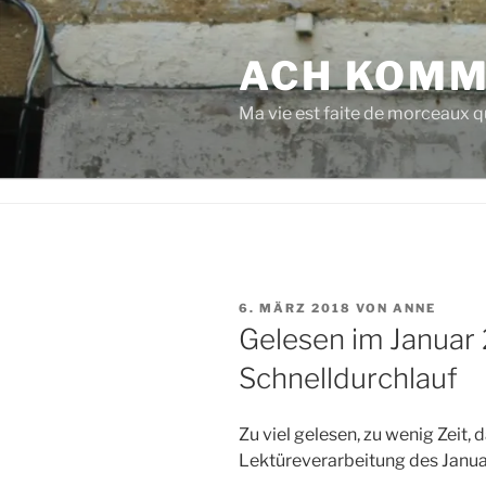
Zum
Inhalt
ACH KOMM
springen
Ma vie est faite de morceaux qu
VERÖFFENTLICHT
6. MÄRZ 2018
VON
ANNE
AM
Gelesen im Januar 
Schnelldurchlauf
Zu viel gelesen, zu wenig Zeit, 
Lektüreverarbeitung des Janua