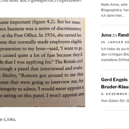
hte aber auch gelegentlich irgendwen
Hallo Anne, sehr 
Blogosphäre, hang
ich dann hier…
Juna
zu
Fand
19. JANUAR 2
Ich habe da auch
den richtigen Bil
metallene Stifte
Gerd Engels
Bruder-Klaus
6. DEZEMBER
Von-Galen-Str. 
e-Links.