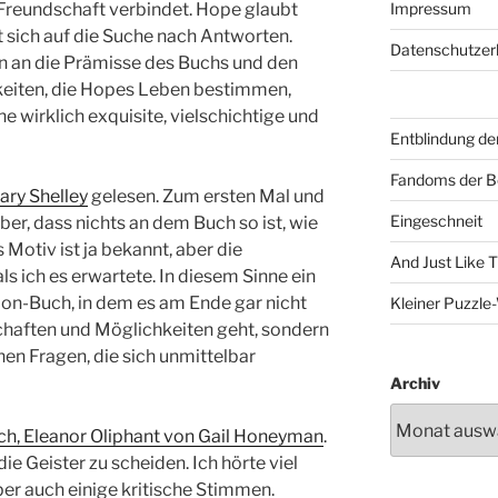
 Freundschaft verbindet. Hope glaubt
Impressum
 sich auf die Suche nach Antworten.
Datenschutzer
en an die Prämisse des Buchs und den
eiten, die Hopes Leben bestimmen,
e wirklich exquisite, vielschichtige und
Entblindung de
Fandoms der B
ary Shelley
gelesen. Zum ersten Mal und
Eingeschneit
r, dass nichts an dem Buch so ist, wie
 Motiv ist ja bekannt, aber die
And Just Like 
s ich es erwartete. In diesem Sinne ein
ion-Buch, in dem es am Ende gar nicht
Kleiner Puzzl
haften und Möglichkeiten geht, sondern
en Fragen, die sich unmittelbar
Archiv
ch, Eleanor Oliphant von Gail Honeyman
.
e Geister zu scheiden. Ich hörte viel
er auch einige kritische Stimmen.