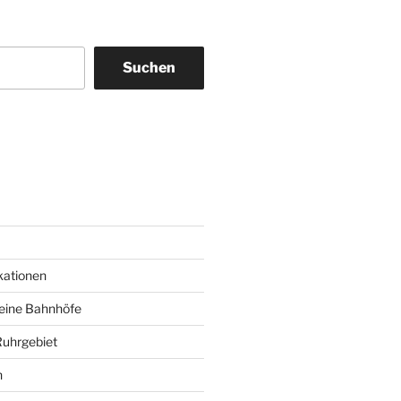
Suchen
am
ky
kationen
deine Bahnhöfe
Ruhrgebiet
n