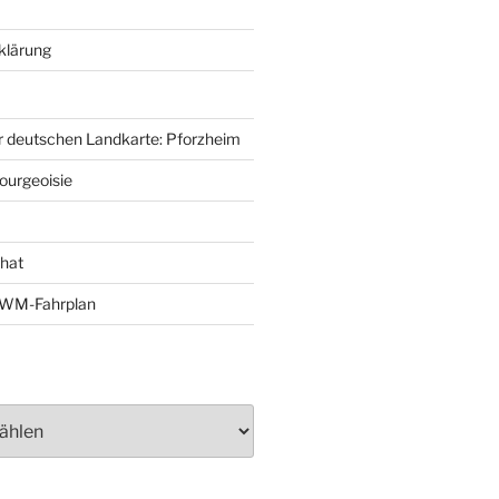
klärung
r deutschen Landkarte: Pforzheim
ourgeoisie
That
e-WM-Fahrplan