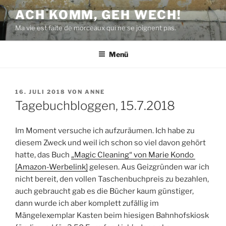
Zum
ACH KOMM, GEH WECH!
Inhalt
Ma vie est faite de morceaux qui ne se joignent pas.
springen
Menü
VERÖFFENTLICHT
16. JULI 2018
VON
ANNE
AM
Tagebuchbloggen, 15.7.2018
Im Moment versuche ich aufzuräumen. Ich habe zu
diesem Zweck und weil ich schon so viel davon gehört
hatte, das Buch
„Magic Cleaning“ von Marie Kondo
[Amazon-Werbelink]
gelesen. Aus Geizgründen war ich
nicht bereit, den vollen Taschenbuchpreis zu bezahlen,
auch gebraucht gab es die Bücher kaum günstiger,
dann wurde ich aber komplett zufällig im
Mängelexemplar Kasten beim hiesigen Bahnhofskiosk