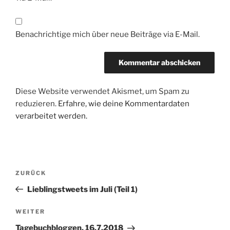
Benachrichtige mich über neue Beiträge via E-Mail.
Diese Website verwendet Akismet, um Spam zu
reduzieren.
Erfahre, wie deine Kommentardaten
verarbeitet werden.
Beitragsnavigation
Vorheriger
ZURÜCK
Beitrag
Lieblingstweets im Juli (Teil 1)
Nächster
WEITER
Beitrag
Tagebuchbloggen, 16.7.2018