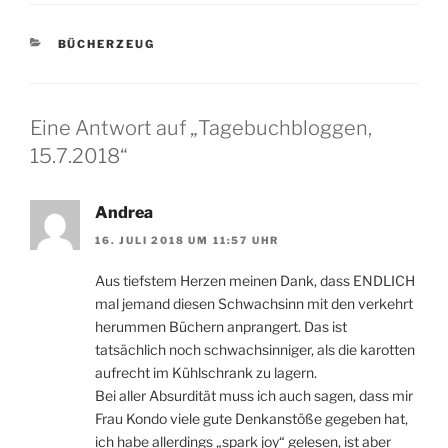
KATEGORIEN
BÜCHERZEUG
Eine Antwort auf „Tagebuchbloggen,
15.7.2018“
Andrea
16. JULI 2018 UM 11:57 UHR
Aus tiefstem Herzen meinen Dank, dass ENDLICH
mal jemand diesen Schwachsinn mit den verkehrt
herummen Büchern anprangert. Das ist
tatsächlich noch schwachsinniger, als die karotten
aufrecht im Kühlschrank zu lagern.
Bei aller Absurdität muss ich auch sagen, dass mir
Frau Kondo viele gute Denkanstöße gegeben hat,
ich habe allerdings „spark joy“ gelesen, ist aber