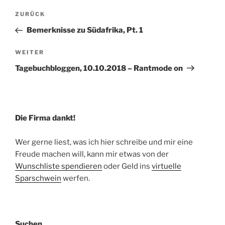
Beitragsnavigation
Vorheriger
ZURÜCK
Beitrag
Bemerknisse zu Südafrika, Pt. 1
Nächster
WEITER
Beitrag
Tagebuchbloggen, 10.10.2018 – Rantmode on
Die Firma dankt!
Wer gerne liest, was ich hier schreibe und mir eine
Freude machen will, kann mir etwas von der
Wunschliste spendieren
oder Geld ins
virtuelle
Sparschwein
werfen.
Suchen