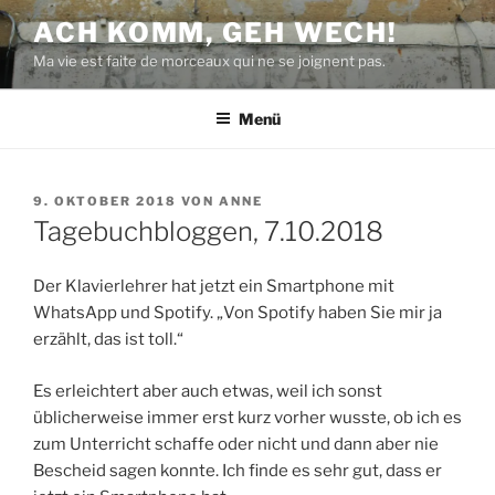
Zum
ACH KOMM, GEH WECH!
Inhalt
Ma vie est faite de morceaux qui ne se joignent pas.
springen
Menü
VERÖFFENTLICHT
9. OKTOBER 2018
VON
ANNE
AM
Tagebuchbloggen, 7.10.2018
Der Klavierlehrer hat jetzt ein Smartphone mit
WhatsApp und Spotify. „Von Spotify haben Sie mir ja
erzählt, das ist toll.“
Es erleichtert aber auch etwas, weil ich sonst
üblicherweise immer erst kurz vorher wusste, ob ich es
zum Unterricht schaffe oder nicht und dann aber nie
Bescheid sagen konnte. Ich finde es sehr gut, dass er