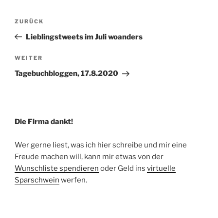
Beitragsnavigation
Vorheriger
ZURÜCK
Beitrag
Lieblingstweets im Juli woanders
Nächster
WEITER
Beitrag
Tagebuchbloggen, 17.8.2020
Die Firma dankt!
Wer gerne liest, was ich hier schreibe und mir eine
Freude machen will, kann mir etwas von der
Wunschliste spendieren
oder Geld ins
virtuelle
Sparschwein
werfen.