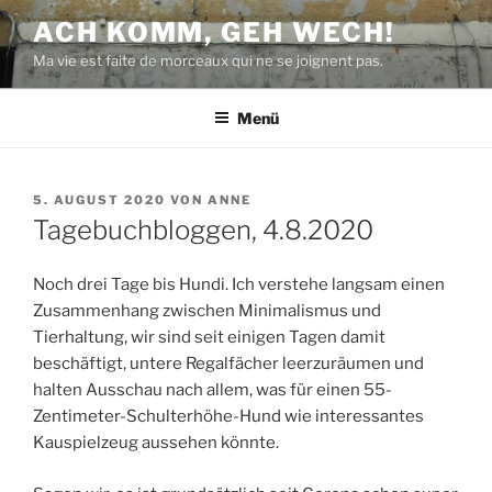
Zum
ACH KOMM, GEH WECH!
Inhalt
Ma vie est faite de morceaux qui ne se joignent pas.
springen
Menü
VERÖFFENTLICHT
5. AUGUST 2020
VON
ANNE
AM
Tagebuchbloggen, 4.8.2020
Noch drei Tage bis Hundi. Ich verstehe langsam einen
Zusammenhang zwischen Minimalismus und
Tierhaltung, wir sind seit einigen Tagen damit
beschäftigt, untere Regalfächer leerzuräumen und
halten Ausschau nach allem, was für einen 55-
Zentimeter-Schulterhöhe-Hund wie interessantes
Kauspielzeug aussehen könnte.