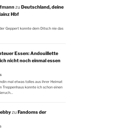
ffmann
zu
Deutschland, deine
ainz Hbf
, der Geppert konnte dem Ditsch nie das
teuer Essen: Andouillette
 ich nicht noch einmal essen
26
ndin mal etwas tolles aus ihrer Heimat
m Treppenhaus konnte ich schon einen
Geruch…
Aebby
zu
Fandoms der
6