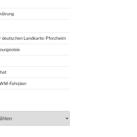
klärung
r deutschen Landkarte: Pforzheim
ourgeoisie
That
e-WM-Fahrplan