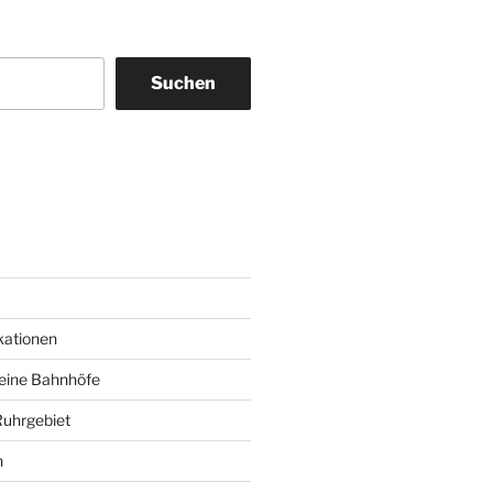
Suchen
am
ky
kationen
deine Bahnhöfe
Ruhrgebiet
n