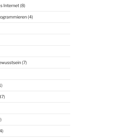
s Internet
(8)
Programmieren
(4)
ewusstsein
(7)
1)
37)
)
4)