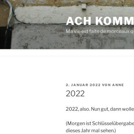
Zum
Inhalt
ACH KOMM
springen
Ma vie est faite de morceaux qu
VERÖFFENTLICHT
2. JANUAR 2022
VON
ANNE
AM
2022
2022, also. Nun gut, dann wolle
(Morgen ist Schlüsselübergabe 
dieses Jahr mal sehen.)