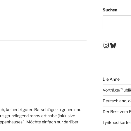
Suchen
Instagr
Blues
Die Anne
Vorträge/Publi
Deutschland, 
ch, keinerlei guten Ratschläge zu geben und
Der Rest vom 
us grundlegend renoviert habe (inklusive
penhauses!). Möchte einfach nur darüber
Lyrikpostkarte