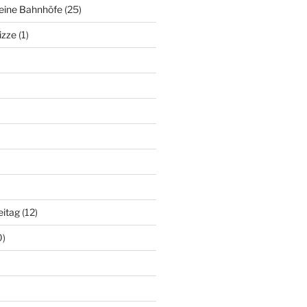
deine Bahnhöfe
(25)
izze
(1)
eitag
(12)
0)