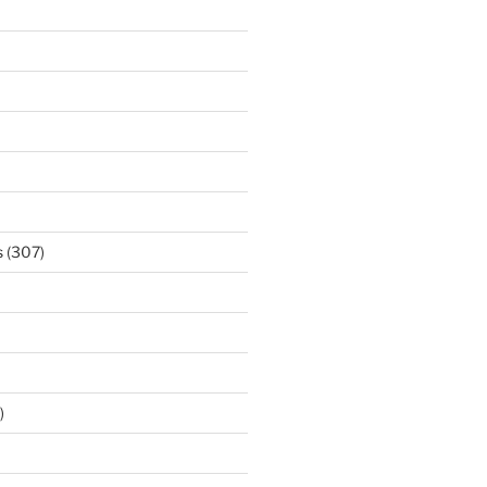
s
(307)
)