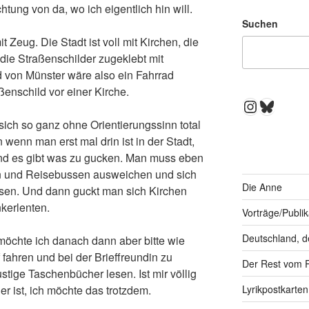
tung von da, wo ich eigentlich hin will.
Suchen
t Zeug. Die Stadt ist voll mit Kirchen, die
 die Straßenschilder zugeklebt mit
ld von Münster wäre also ein Fahrrad
enschild vor einer Kirche.
Instagra
Bluesk
ich so ganz ohne Orientierungssinn total
 wenn man erst mal drin ist in der Stadt,
 und es gibt was zu gucken. Man muss eben
rn und Reisebussen ausweichen und sich
Die Anne
assen. Und dann guckt man sich Kirchen
kerlenten.
Vorträge/Publi
Deutschland, d
öchte ich danach dann aber bitte wie
ahren und bei der Brieffreundin zu
Der Rest vom 
tige Taschenbücher lesen. Ist mir völlig
r ist, ich möchte das trotzdem.
Lyrikpostkarten