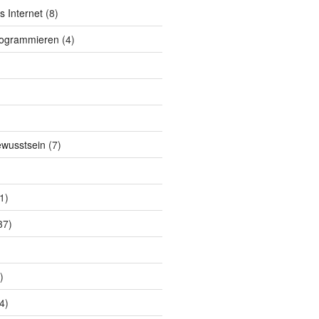
s Internet
(8)
rogrammieren
(4)
ewusstsein
(7)
1)
37)
)
4)