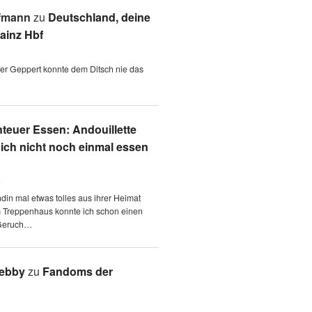
fmann
zu
Deutschland, deine
ainz Hbf
 der Geppert konnte dem Ditsch nie das
teuer Essen: Andouillette
 ich nicht noch einmal essen
6
ndin mal etwas tolles aus ihrer Heimat
m Treppenhaus konnte ich schon einen
Geruch…
Aebby
zu
Fandoms der