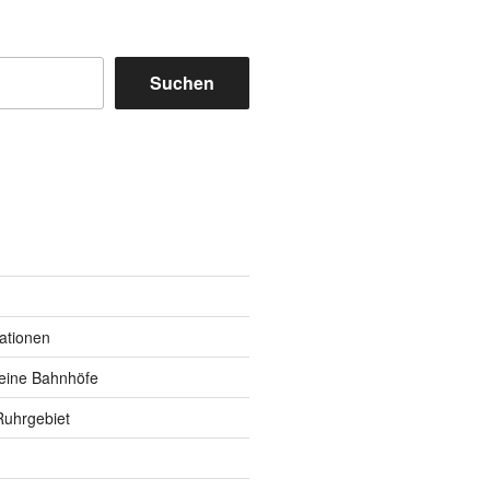
Suchen
m
y
kationen
eine Bahnhöfe
Ruhrgebiet