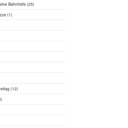
eine Bahnhöfe
(25)
zze
(1)
eitag
(12)
0)