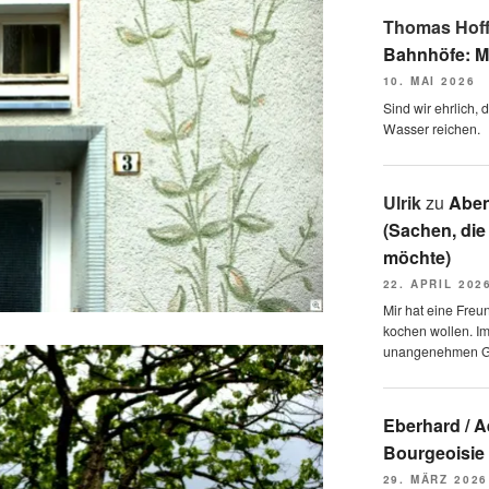
Thomas Hof
Bahnhöfe: M
10. MAI 2026
Sind wir ehrlich,
Wasser reichen.
Ulrik
zu
Aben
(Sachen, die
möchte)
22. APRIL 202
Mir hat eine Freu
kochen wollen. I
unangenehmen 
Eberhard / 
Bourgeoisie
29. MÄRZ 2026