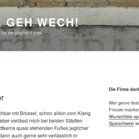
, GEH WECH!
 ne se joignent pas.
Die Firma dan
er
Wer gerne liest
Freude machen 
chbar mit Brüssel, schon allein vom Klang
Wunschliste sp
aber verlässt mich bei beiden Städten
Sparschwein
we
dtkerns quasi stehenden Fußes jeglicher
dann auch gerne sehr verlässlich in