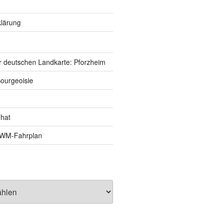
lärung
r deutschen Landkarte: Pforzheim
ourgeoisie
That
e-WM-Fahrplan