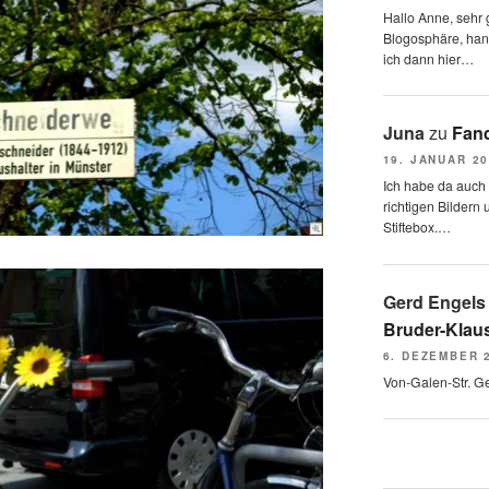
Hallo Anne, sehr g
Blogosphäre, hang
ich dann hier…
Juna
zu
Fand
19. JANUAR 2
Ich habe da auch
richtigen Bildern 
Stiftebox.…
Gerd Engels
Bruder-Klaus
6. DEZEMBER 
Von-Galen-Str. G