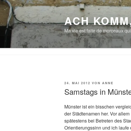
Zum
Inhalt
ACH KOMM
springen
Ma vie est faite de morceaux qui
VERÖFFENTLICHT
24. MAI 2012
VON
ANNE
AM
Samstags in Münst
Münster ist ein bisschen verglei
der Städtenamen her. Vor allem 
spätestens bei Betreten des Sta
Orientierungssinn und ich laufe 