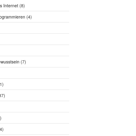
s Internet
(8)
rogrammieren
(4)
ewusstsein
(7)
1)
37)
)
4)