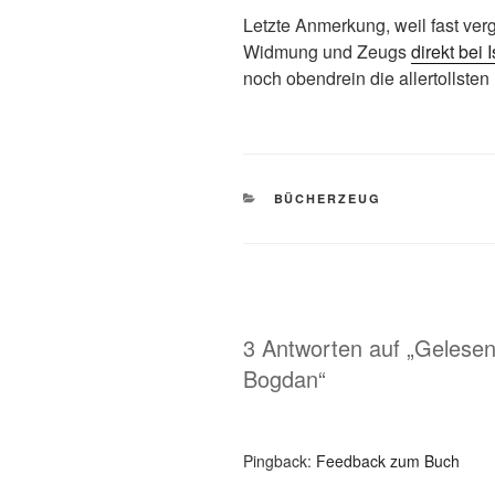
Letzte Anmerkung, weil fast ve
Widmung und Zeugs
direkt bei 
noch obendrein die allertollste
KATEGORIEN
BÜCHERZEUG
3 Antworten auf „Gelese
Bogdan“
Pingback:
Feedback zum Buch