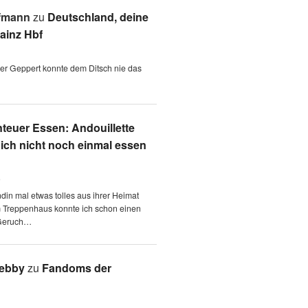
fmann
zu
Deutschland, deine
ainz Hbf
 der Geppert konnte dem Ditsch nie das
teuer Essen: Andouillette
 ich nicht noch einmal essen
6
ndin mal etwas tolles aus ihrer Heimat
m Treppenhaus konnte ich schon einen
Geruch…
Aebby
zu
Fandoms der