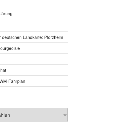
lärung
r deutschen Landkarte: Pforzheim
ourgeoisie
That
e-WM-Fahrplan