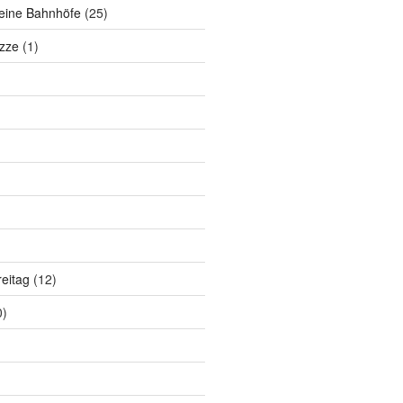
eine Bahnhöfe
(25)
zze
(1)
eitag
(12)
0)