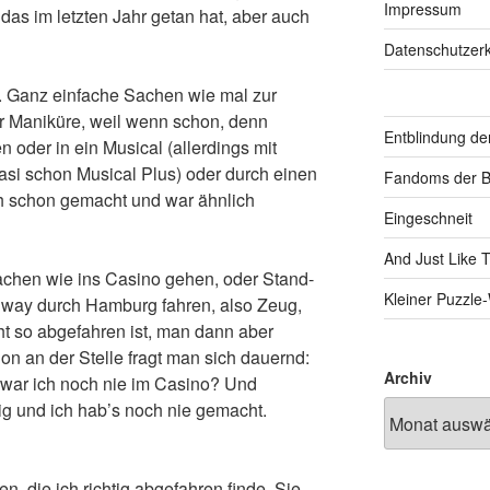
Impressum
das im letzten Jahr getan hat, aber auch
Datenschutzerk
. Ganz einfache Sachen wie mal zur
r Maniküre, weil wenn schon, denn
Entblindung de
 oder in ein Musical (allerdings mit
asi schon Musical Plus) oder durch einen
Fandoms der B
ch schon gemacht und war ähnlich
Eingeschneit
And Just Like 
chen wie ins Casino gehen, oder Stand-
Kleiner Puzzl
gway durch Hamburg fahren, also Zeug,
icht so abgefahren ist, man dann aber
on an der Stelle fragt man sich dauernd:
Archiv
war ich noch nie im Casino? Und
ig und ich hab’s noch nie gemacht.
, die ich richtig abgefahren finde. Sie