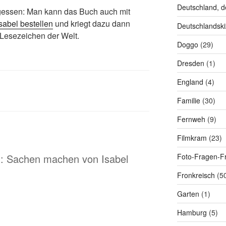
Deutschland, d
rgessen: Man kann das Buch auch mit
Isabel bestellen
und kriegt dazu dann
Deutschlandski
n Lesezeichen der Welt.
Doggo
(29)
Dresden
(1)
England
(4)
Familie
(30)
Fernweh
(9)
Filmkram
(23)
Foto-Fragen-Fr
n: Sachen machen von Isabel
Fronkreisch
(5
Garten
(1)
Hamburg
(5)