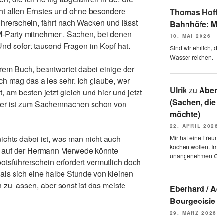
ht allen Ernstes und ohne besondere
Thomas Hof
hrerschein, fährt nach Wacken und lässt
Bahnhöfe: M
M-Party mitnehmen. Sachen, bei denen
10. MAI 2026
nd sofort tausend Fragen im Kopf hat.
Sind wir ehrlich,
Wasser reichen.
ihrem Buch, beantwortet dabei einige der
ch mag das alles sehr. Ich glaube, wer
Ulrik
zu
Aben
t, am besten jetzt gleich und hier und jetzt
(Sachen, die
er ist zum Sachenmachen schon von
möchte)
22. APRIL 202
ichts dabei ist, was man nicht auch
Mir hat eine Freu
kochen wollen. I
rt auf der Hermann Merwede könnte
unangenehmen 
otsführerschein erfordert vermutlich doch
ls sich eine halbe Stunde von kleinen
zu lassen, aber sonst ist das meiste
Eberhard / 
Bourgeoisie
29. MÄRZ 2026