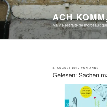
Zum
Inhalt
ACH KOMM
springen
Ma vie est faite de morceaux qui
VERÖFFENTLICHT
3. AUGUST 2012
VON
ANNE
AM
Gelesen: Sachen m