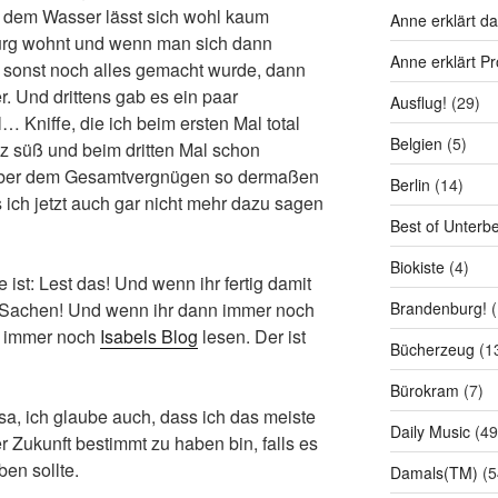
it dem Wasser lässt sich wohl kaum
Anne erklärt da
rg wohnt und wenn man sich dann
Anne erklärt P
 sonst noch alles gemacht wurde, dann
er. Und drittens gab es ein paar
Ausflug!
(29)
l… Kniffe, die ich beim ersten Mal total
Belgien
(5)
z süß und beim dritten Mal schon
 aber dem Gesamtvergnügen so dermaßen
Berlin
(14)
ich jetzt auch gar nicht mehr dazu sagen
Best of Unterb
Biokiste
(4)
ist: Lest das! Und wenn ihr fertig damit
Brandenburg!
(
t Sachen! Und wenn ihr dann immer noch
hr immer noch
Isabels Blog
lesen. Der ist
Bücherzeug
(1
Bürokram
(7)
a, ich glaube auch, dass ich das meiste
Daily Music
(49
r Zukunft bestimmt zu haben bin, falls es
en sollte.
Damals(TM)
(5