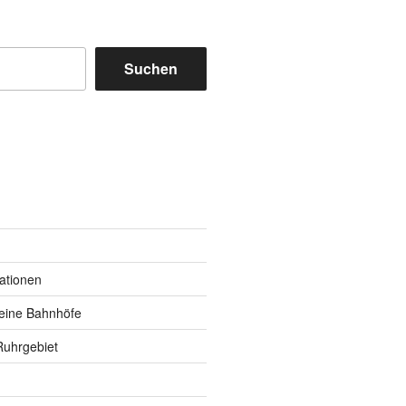
Suchen
m
y
kationen
eine Bahnhöfe
Ruhrgebiet