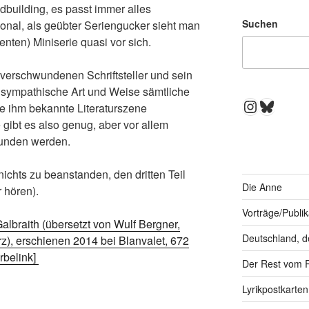
dbuilding, es passt immer alles
Suchen
nal, als geübter Seriengucker sieht man
enten) Miniserie quasi vor sich.
 verschwundenen Schriftsteller und sein
g sympathische Art und Weise sämtliche
Instagra
Bluesk
e ihm bekannte Literaturszene
gibt es also genug, aber vor allem
funden werden.
 nichts zu beanstanden, den dritten Teil
Die Anne
 hören).
Vorträge/Publi
lbraith (übersetzt von Wulf Bergner,
Deutschland, d
rz), erschienen 2014 bei Blanvalet, 672
rbelink]
Der Rest vom 
Lyrikpostkarten