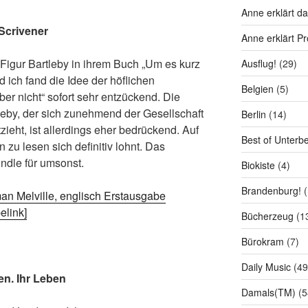
Anne erklärt da
 Scrivener
Anne erklärt P
igur Bartleby in ihrem Buch „Um es kurz
Ausflug!
(29)
d ich fand die Idee der höflichen
Belgien
(5)
er nicht“ sofort sehr entzückend. Die
leby, der sich zunehmend der Gesellschaft
Berlin
(14)
tzieht, ist allerdings eher bedrückend. Auf
Best of Unterb
n zu lesen sich definitiv lohnt. Das
indle für umsonst.
Biokiste
(4)
Brandenburg!
(
an Melville, englisch Erstausgabe
link]
Bücherzeug
(1
Bürokram
(7)
Daily Music
(49
en. Ihr Leben
Damals(TM)
(5