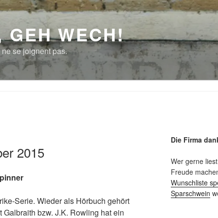
, GEH WECH!
 ne se joignent pas.
Die Firma dan
er 2015
Wer gerne liest
Freude machen 
spinner
Wunschliste sp
Sparschwein
we
rike-Serie. Wieder als Hörbuch gehört
 Galbraith bzw. J.K. Rowling hat ein