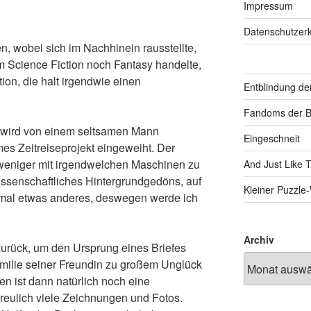
Impressum
Datenschutzerk
, wobei sich im Nachhinein rausstellte,
m Science Fiction noch Fantasy handelte,
ion, die halt irgendwie einen
Entblindung de
Fandoms der B
y wird von einem seltsamen Mann
Eingeschneit
es Zeitreiseprojekt eingeweiht. Der
weniger mit irgendwelchen Maschinen zu
And Just Like 
wissenschaftliches Hintergrundgedöns, auf
Kleiner Puzzl
em mal etwas anderes, deswegen werde ich
Archiv
zurück, um den Ursprung eines Briefes
amilie seiner Freundin zu großem Unglück
en ist dann natürlich noch eine
reulich viele Zeichnungen und Fotos.