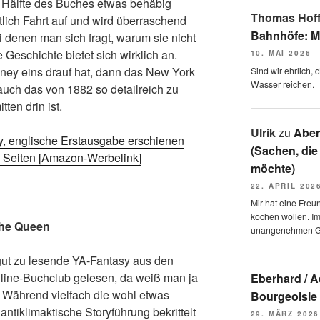
 Hälfte des Buches etwas behäbig
Thomas Hof
lich Fahrt auf und wird überraschend
Bahnhöfe: M
 denen man sich fragt, warum sie nicht
 Geschichte bietet sich wirklich an.
10. MAI 2026
nney eins drauf hat, dann das New York
Sind wir ehrlich,
Wasser reichen.
auch das von 1882 so detailreich zu
ten drin ist.
Ulrik
zu
Aben
, englische Erstausgabe erschienen
(Sachen, die
0 Seiten [Amazon-Werbelink]
möchte)
22. APRIL 202
Mir hat eine Freu
kochen wollen. I
the Queen
unangenehmen 
gut zu lesende YA-Fantasy aus den
nline-Buchclub gelesen, da weiß man ja
Eberhard / 
. Während vielfach die wohl etwas
Bourgeoisie
ntiklimaktische Storyführung bekrittelt
29. MÄRZ 2026