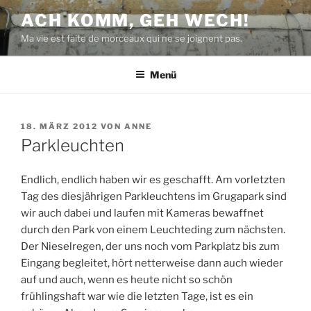
Zum
ACH KOMM, GEH WECH!
Inhalt
Ma vie est faite de morceaux qui ne se joignent pas.
springen
Menü
VERÖFFENTLICHT
18. MÄRZ 2012
VON
ANNE
AM
Parkleuchten
Endlich, endlich haben wir es geschafft. Am vorletzten
Tag des diesjährigen Parkleuchtens im Grugapark sind
wir auch dabei und laufen mit Kameras bewaffnet
durch den Park von einem Leuchteding zum nächsten.
Der Nieselregen, der uns noch vom Parkplatz bis zum
Eingang begleitet, hört netterweise dann auch wieder
auf und auch, wenn es heute nicht so schön
frühlingshaft war wie die letzten Tage, ist es ein