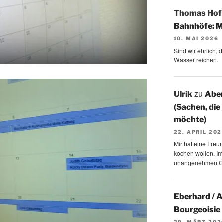
Thomas Ho
Bahnhöfe: M
10. MAI 2026
Sind wir ehrlich,
Wasser reichen.
zu
Ulrik
Aben
(Sachen, die
möchte)
22. APRIL 20
Mir hat eine Freu
kochen wollen. I
unangenehmen 
Eberhard / 
Bourgeoisie
29. MÄRZ 202