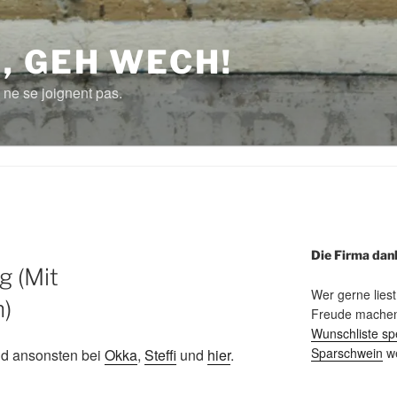
, GEH WECH!
 ne se joignent pas.
Die Firma dan
g (Mit
Wer gerne liest
n)
Freude machen 
Wunschliste sp
Sparschwein
we
und ansonsten bei
Okka
,
Steffi
und
hier
.