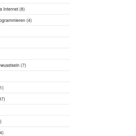
s Internet
(8)
rogrammieren
(4)
ewusstsein
(7)
1)
37)
)
4)