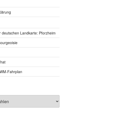
lärung
r deutschen Landkarte: Pforzheim
ourgeoisie
That
e-WM-Fahrplan