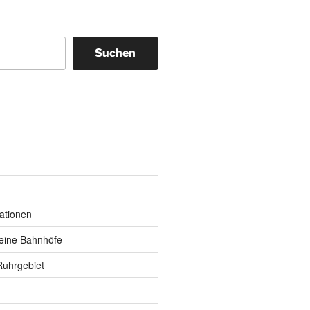
Suchen
m
y
kationen
eine Bahnhöfe
Ruhrgebiet