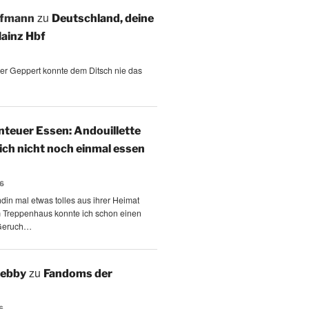
zu
ffmann
Deutschland, deine
ainz Hbf
 der Geppert konnte dem Ditsch nie das
teuer Essen: Andouillette
 ich nicht noch einmal essen
26
ndin mal etwas tolles aus ihrer Heimat
m Treppenhaus konnte ich schon einen
Geruch…
zu
Aebby
Fandoms der
6