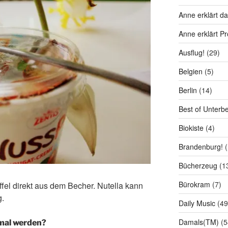
Anne erklärt da
Anne erklärt P
Ausflug!
(29)
Belgien
(5)
Berlin
(14)
Best of Unterb
Biokiste
(4)
Brandenburg!
(
Bücherzeug
(1
Bürokram
(7)
fel direkt aus dem Becher. Nutella kann
g.
Daily Music
(49
Damals(TM)
(5
 mal werden?