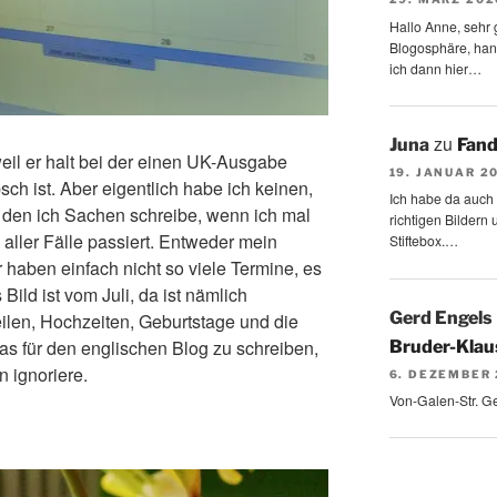
Hallo Anne, sehr g
Blogosphäre, hang
ich dann hier…
zu
Juna
Fand
eil er halt bei der einen UK-Ausgabe
19. JANUAR 2
ch ist. Aber eigentlich habe ich keinen,
Ich habe da auch
n den ich Sachen schreibe, wenn ich mal
richtigen Bildern 
 aller Fälle passiert. Entweder mein
Stiftebox.…
r haben einfach nicht so viele Termine, es
 Bild ist vom Juli, da ist nämlich
Gerd Engels
len, Hochzeiten, Geburtstage und die
as für den englischen Blog zu schreiben,
Bruder-Klaus
n ignoriere.
6. DEZEMBER
Von-Galen-Str. G