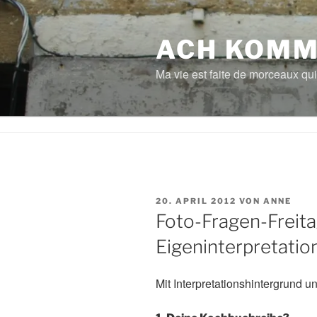
Zum
Inhalt
springen
ACH KOMM
Ma vie est faite de morceaux qui
VERÖFFENTLICHT
20. APRIL 2012
VON
ANNE
AM
Foto-Fragen-Freita
Eigeninterpretatio
Mit Interpretationshintergrund 