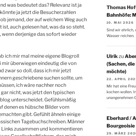
d was bedeutet das? Relevanz ist ja
Thomas Ho
könnte ja jetzt die Besucherzahlen
Bahnhöfe: M
, ob jemand, der auf welchem Weg auch
10. MAI 2026
ist, auch gelesen hat, was da so steht.
Sind wir ehrlich
, wenn derjenige das sofort wieder
Wasser reichen.
b ich mir mal meine eigene Blogroll
Ulrik
zu
Aben
ei mir überwiegen eindeutig die von
(Sachen, die
zwar so doll, dass ich mir jetzt
möchte)
nnern geschriebene suchen sollte, um
22. APRIL 20
müssen, ich wäre nachher noch
Mir hat eine Freu
gar nicht, was jetzt den typischen
kochen wollen. I
unangenehmen 
blog unterscheidet. Gefühlsmäßig
uf denen es hübsche Bilder vom
achten gibt. Gefühlt ähneln einige
Eberhard / 
lassischen Tagebuchschreiben. Männer
Bourgeoisie
er Links zusammen und kommentieren
29. MÄRZ 202