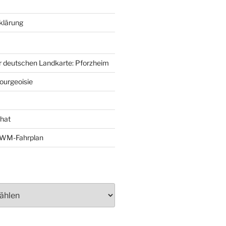
klärung
r deutschen Landkarte: Pforzheim
ourgeoisie
That
e-WM-Fahrplan