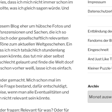
wies, dass ich mich nicht immer schon im
Impressum
ollte, was ich gleich sagen würde. Und
Datenschutzer
iesem Blog eher um hübsche Fotos und
Entblindung de
srezensionen und Sachen, die ich so
tisch oder gesellschaftlich relevanten
Fandoms der B
Töne zum aktuellen Weltgeschehen. Ein
Eingeschneit
dass ich mich tatsächlich stundenlang
en könnte, das tut mir aber selbst
And Just Like 
 schlecht gelaunt und finde die Welt doof
schon vorher weiß, lasse ich es einfach.
Kleiner Puzzl
ieder gemacht. Mich schon mal im
ie Frage bestand, dafür entschuldigt,
Archiv
se, wenn man alle Eventualitäten und
 nicht relevant sein könnte.
er fragen: Relevant für was? Oder für