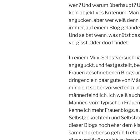
wen? Und warum überhaupt? Un
kein objektives Kriterium. Man 
angucken, aber wer weiß denn
immer, auf einem Blog gelandet 
Und selbst wenn, was nützt das
vergisst. Oder doof findet.
In einem Mini-Selbstversuch ha
angeguckt, und festgestellt, b
Frauen geschriebenen Blogs und 
dringend ein paar gute von Mä
mir nicht selber vorwerfen zu 
männerfeindlich. Ich weiß auch 
Männer- vom typischen Frauen
kenne ich mehr Frauenblogs, a
Selbstgekochtem und Selbstgem
dieser Blogs noch eher dem k
sammeln (ebenso gefühlt) eh