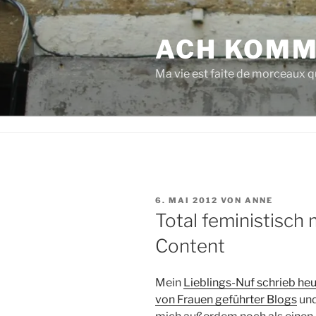
Zum
Inhalt
ACH KOMM
springen
Ma vie est faite de morceaux qu
VERÖFFENTLICHT
6. MAI 2012
VON
ANNE
AM
Total feministisch
Content
Mein
Lieblings-Nuf schrieb he
von Frauen geführter Blogs
und