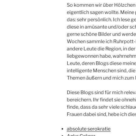
So kommen wir über Hölzchen 
eigentlich sagen wollte. Meine
das: sehr persönlich. Ich lese 
diese in amüsante und/oder sc
gerne schöne Bilder und werde v
Wochen sammle ich Ruhrpott-Bl
andere Leute die Region, in der 
liebgewonnen habe, wahrnehmen
Leute, deren Blogs diese meine 
intelligente Menschen sind, di
Themen äußern und mich zum 
Diese Blogs sind für mich releva
bereichern. Ihr findet sie ohneh
finde, dass da sehr viele schl
Frauen dabei sind, hebe ich di
absolute serokratie