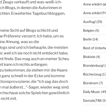
nd Zeugs verkauft und was-weiß-ich-
Anne erklärt da
ch Blogs, in denen die Autorinnen in
Anne erklärt 
erichten. Erweitertes Tagebuchbloggen,
Ausflug!
(29)
meine Sicht auf Blogs schlicht und
Belgien
(5)
e Präferenz verzerrt. Ich habe, um es
Berlin
(14)
ine Ahnung, was so die
ogs sind und ich behaupte, die meisten
Best of Unterb
r, weil ich sie noch nicht entdeckt habe,
Biokiste
(4)
sant finde. Das mag auch an meiner Scheu
it kann ich nichts anfangen.
Brandenburg!
(
 zu bekommen, da stehen mir die Haare
Bücherzeug
(1
ch ganz schnell in der Ecke und komme
ktionsprovozierer, die “Ich sag das doch
Bürokram
(7)
ch mal äußerst…”-Sager, wieder weg sind.
Daily Music
(49
durchschaue solche Spielchen gewöhnlich
nicht mit.
Damals(TM)
(5