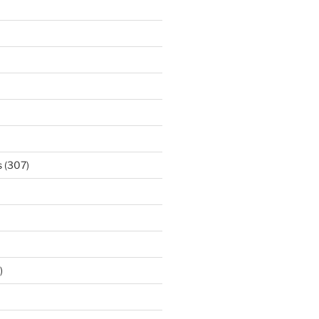
s
(307)
)