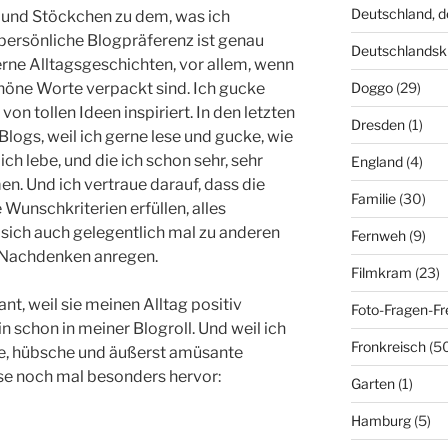
Deutschland, 
und Stöckchen zu dem, was ich
 persönliche Blogpräferenz ist genau
Deutschlandsk
gerne Alltagsgeschichten, vor allem, wenn
Doggo
(29)
höne Worte verpackt sind. Ich gucke
on tollen Ideen inspiriert. In den letzten
Dresden
(1)
ogs, weil ich gerne lese und gucke, wie
ich lebe, und die ich schon sehr, sehr
England
(4)
. Und ich vertraue darauf, dass die
Familie
(30)
Wunschkriterien erfüllen, alles
e sich auch gelegentlich mal zu anderen
Fernweh
(9)
Nachdenken anregen.
Filmkram
(23)
nt, weil sie meinen Alltag positiv
Foto-Fragen-Fr
in schon in meiner Blogroll. Und weil ich
Fronkreisch
(5
aue, hübsche und äußerst amüsante
ese noch mal besonders hervor:
Garten
(1)
Hamburg
(5)