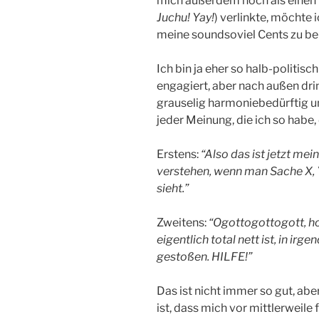
mich außerdem noch als einen i
Juchu! Yay!
) verlinkte, möchte i
meine soundsoviel Cents zu be
Ich bin ja eher so halb-politisc
engagiert, aber nach außen drin
grauselig harmoniebedürftig u
jeder Meinung, die ich so habe,
Erstens:
“Also das ist jetzt mei
verstehen, wenn man Sache X, 
sieht.”
Zweitens:
“Ogottogottogott, ho
eigentlich total nett ist, in ir
gestoßen. HILFE!”
Das ist nicht immer so gut, abe
ist, dass mich vor mittlerweile