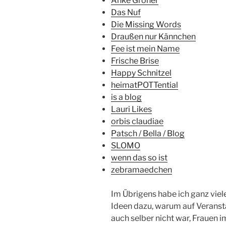
Anke Gröner
Das Nuf
Die Missing Words
Draußen nur Kännchen
Fee ist mein Name
Frische Brise
Happy Schnitzel
heimatPOTTential
is a blog
Lauri Likes
orbis claudiae
Patsch / Bella / Blog
SLOMO
wenn das so ist
zebramaedchen
Im Übrigens habe ich ganz viel
Ideen dazu, warum auf Veranstal
auch selber nicht war, Frauen 