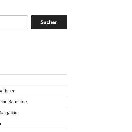
Suchen
am
ky
kationen
deine Bahnhöfe
Ruhrgebiet
n