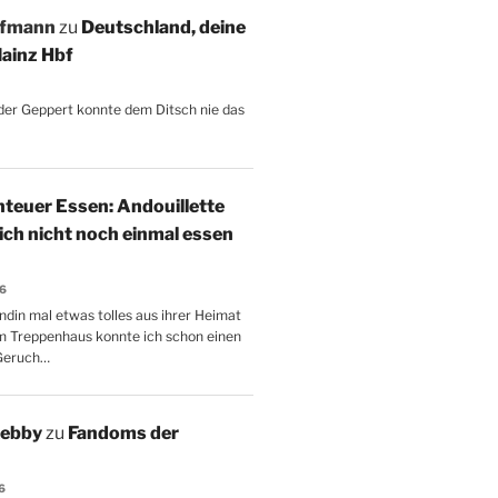
ffmann
zu
Deutschland, deine
ainz Hbf
, der Geppert konnte dem Ditsch nie das
teuer Essen: Andouillette
 ich nicht noch einmal essen
26
ndin mal etwas tolles aus ihrer Heimat
m Treppenhaus konnte ich schon einen
Geruch…
Aebby
zu
Fandoms der
6