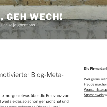
, GEH WECH!
i ne se joignent pas.
Die Firma dan
 motivierter Blog-Meta-
Wer gerne liest
Freude machen 
Wunschliste sp
Sparschwein
w
ute morgen etwas über die Relevanz von
 weil sie das so schön gemacht hat und