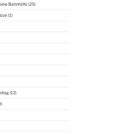
deine Bahnhöfe
(25)
izze
(1)
eitag
(12)
0)