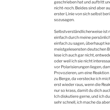
geschrieben hat und auftritt u
nicht-noch. Beides sind aber au
erster Linie von sich selbst b
sozusagen.
Selbstverständlicherweise ist 
einfach durch meine persönlich
einfach zu sagen, überhaupt ke
meistgelesensten deutschen Bl
lese ich auch gar nicht, entwede
oder weil ich sie nicht interes
vor Polarisierungen liegen, dam
Provozieren, um eine Reaktion
zu Berge, da verstecke ich mi
erst wieder raus, wenn die Rea
nur so krass, damit du dich au
Ich diskutiere gerne, und ich 
sehr schnell, ich mache da aber 