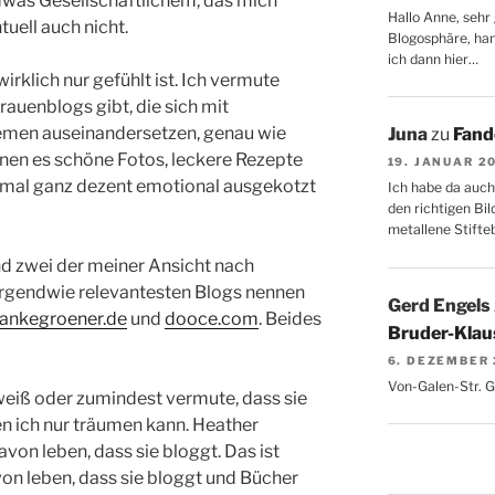
ndwas Gesellschaftlichem, das mich
Hallo Anne, sehr 
tuell auch nicht.
Blogosphäre, hang
ich dann hier…
wirklich nur gefühlt ist. Ich vermute
rauenblogs gibt, die sich mit
hemen auseinandersetzen, genau wie
Juna
zu
Fand
enen es schöne Fotos, leckere Rezepte
19. JANUAR 2
h mal ganz dezent emotional ausgekotzt
Ich habe da auch
den richtigen Bil
metallene Stifte
d zwei der meiner Ansicht nach
irgendwie relevantesten Blogs nennen
Gerd Engels
ankegroener.de
und
dooce.com
. Beides
Bruder-Klaus
6. DEZEMBER
Von-Galen-Str. 
weiß oder zumindest vermute, dass sie
n ich nur träumen kann. Heather
von leben, dass sie bloggt. Das ist
von leben, dass sie bloggt und Bücher