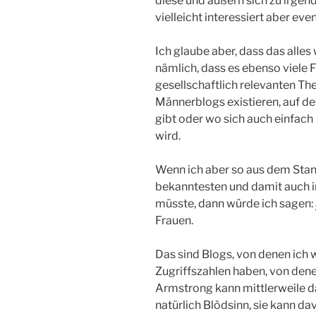
diese und äußern sich zu irge
vielleicht interessiert aber even
Ich glaube aber, dass das alles 
nämlich, dass es ebenso viele F
gesellschaftlich relevanten T
Männerblogs existieren, auf d
gibt oder wo sich auch einfac
wird.
Wenn ich aber so aus dem Stan
bekanntesten und damit auch 
müsste, dann würde ich sagen:
Frauen.
Das sind Blogs, von denen ich 
Zugriffszahlen haben, von dene
Armstrong kann mittlerweile da
natürlich Blödsinn, sie kann da