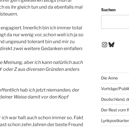
hrer gern gelesenen Blogs (
Hurra!
ch es ihr gleich tun und da ebenfalls mal
Suchen
isteuern.
h engagiert. Innerlich bin ich immer total
gt da nur wenig vor, schon weil ich ja so
nd ungesund tolerant bin und mir zu
Instagr
Blues
 direkt zwei weitere Gedanken einfallen:
ne Meinung, aber ich kann natürlich auch
Y oder Z aus diversen Gründen anders
Die Anne
Vorträge/Publi
ffentlich hab ich jetzt niemanden, der
gendeiner Weise damit vor den Kopf
Deutschland, 
Der Rest vom 
r ich war halt auch schon immer so. Fakt
Lyrikpostkarte
 fast schon zehn Jahren der beste Freund