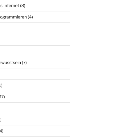
s Internet
(8)
Programmieren
(4)
ewusstsein
(7)
1)
37)
)
4)