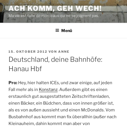
Zum
ACH KOMM, GEH WECH!
Inhalt
Ma vie est faite de morceaux qui ne se joignent pas.
springen
Menü
VERÖFFENTLICHT
15. OKTOBER 2012
VON
ANNE
AM
Deutschland, deine Bahnhöfe:
Hanau Hbf
Pro:
Hey, hier halten ICEs, und zwar einige, auf jeden
Fall mehr als in
Konstanz
. Außerdem gibt es einen
erstaunlich gut ausgestatteten Zeitschriftenladen,
einen Bäcker, ein Büdchen, dass von innen größer ist,
als es von außen aussieht und einen McDonalds. Vom
Busbahnhof aus kommt man fix überallhin (außer nach
Kleinauheim, dahin kommt man aber von