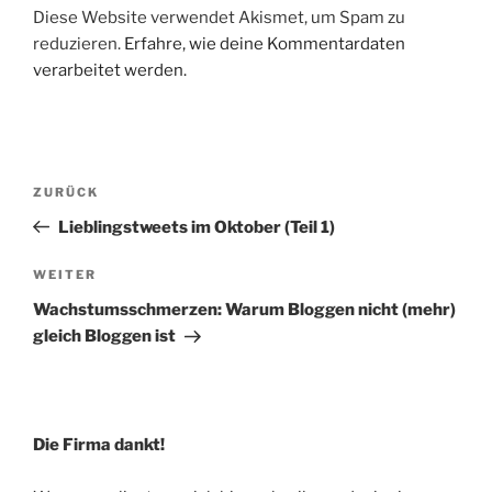
Diese Website verwendet Akismet, um Spam zu
reduzieren.
Erfahre, wie deine Kommentardaten
verarbeitet werden.
Beitragsnavigation
Vorheriger
ZURÜCK
Beitrag
Lieblingstweets im Oktober (Teil 1)
Nächster
WEITER
Beitrag
Wachstumsschmerzen: Warum Bloggen nicht (mehr)
gleich Bloggen ist
Die Firma dankt!