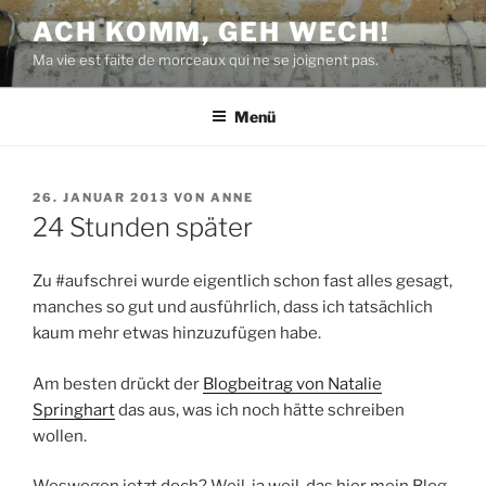
Zum
ACH KOMM, GEH WECH!
Inhalt
Ma vie est faite de morceaux qui ne se joignent pas.
springen
Menü
VERÖFFENTLICHT
26. JANUAR 2013
VON
ANNE
AM
24 Stunden später
Zu #aufschrei wurde eigentlich schon fast alles gesagt,
manches so gut und ausführlich, dass ich tatsächlich
kaum mehr etwas hinzuzufügen habe.
Am besten drückt der
Blogbeitrag von Natalie
Springhart
das aus, was ich noch hätte schreiben
wollen.