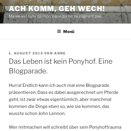
Zum
ACH KOMM, GEH WECH!
Inhalt
Ma vie est faite de morceaux qui ne se joignent pas.
springen
Menü
VERÖFFENTLICHT
1. AUGUST 2013
VON
ANNE
AM
Das Leben ist kein Ponyhof. Eine
Blogparade.
Hurra! Endlich kann ich auch mal eine Blogparade
präsentieren. Dass es dabei ausgerechnet um Pferde
geht, ist zwar etwas eigentümlich, aber manchmal
kommen die Dinge eben so, wie sie kommen, das
wusste schon John Lennon.
Wer mitmachen will schreibt über sein Ponyhoftrauma