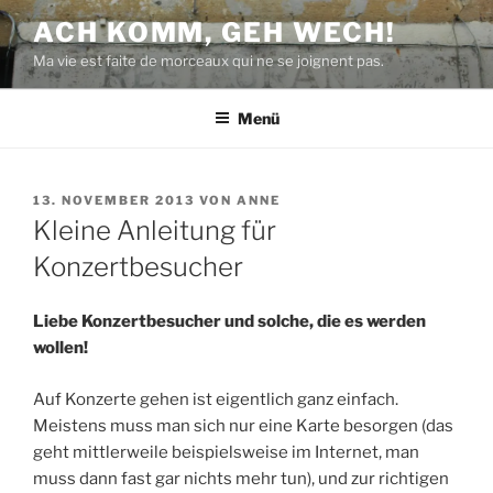
Zum
ACH KOMM, GEH WECH!
Inhalt
Ma vie est faite de morceaux qui ne se joignent pas.
springen
Menü
VERÖFFENTLICHT
13. NOVEMBER 2013
VON
ANNE
AM
Kleine Anleitung für
Konzertbesucher
Liebe Konzertbesucher und solche, die es werden
wollen!
Auf Konzerte gehen ist eigentlich ganz einfach.
Meistens muss man sich nur eine Karte besorgen (das
geht mittlerweile beispielsweise im Internet, man
muss dann fast gar nichts mehr tun), und zur richtigen