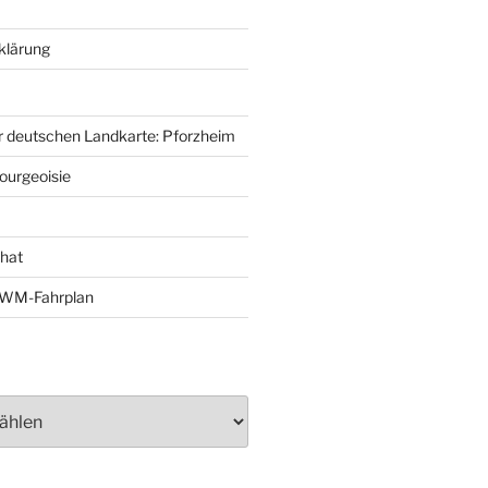
klärung
r deutschen Landkarte: Pforzheim
ourgeoisie
That
e-WM-Fahrplan