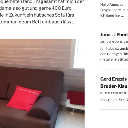
bequemsten fand. Insgesamt hat mich der
Hallo Anne, sehr 
damals so gut und gerne 400 Euro
Blogosphäre, hang
ie in Zukunft ein hübsches Sofa fürs
ich dann hier…
lkommanix zum Bett umbauen lässt.
Juna
zu
Fand
19. JANUAR 2
Ich habe da auch
den richtigen Bil
metallene Stifte
Gerd Engels
Bruder-Klaus
6. DEZEMBER
Von-Galen-Str. 