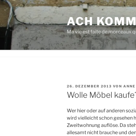
Zum
Inhalt
ACH KOMM
springen
Ma vie est faite de morceaux qu
VERÖFFENTLICHT
26. DEZEMBER 2013
VON
ANNE
AM
Wolle Möbel kaufe
Wer hier oder auf anderen sozi
wird vielleicht schon gesehen
Zweitwohnung auflöse. Da stehe
allesamt nicht brauche und de