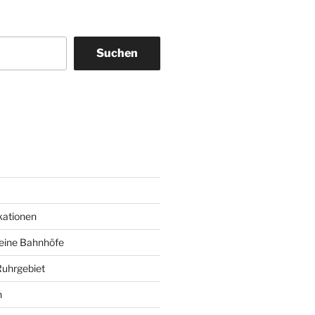
Suchen
am
ky
kationen
deine Bahnhöfe
Ruhrgebiet
n