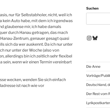
Suchen
is, nur für Selbstabholer, nicht, weil ich
 da kein Auto habe, mit dem ich irgendwas
nd glaubense mir, ich habe damals
o quer durch Hanau getragen, das mach
Instagr
Blues
st Hanau-Zentrum, genauer gesagt quasi
ls sich da wer auskennt. Da ich nur unter
ch nur unter der Woche (also von
 allerdings bin ich zeitlich sehr flexibel
 sein, wenn wir einen Termin vereinbart
Die Anne
Vorträge/Publi
resse wecken, wenden Sie sich einfach
Deutschland, 
ladresse ist nach wie vor
Der Rest vom 
Lyrikpostkarte