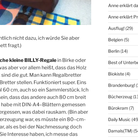
Anne erklärt da
Anne erklärt 
Ausflug!
(29)
tlich nicht dazu, ich würde Sie aber
Belgien
(5)
tt fragt.)
Berlin
(14)
che kleine BILLY-Regale
in Birke oder
Best of Unterb
 was aber vor allem heißt, dass das Holz
Biokiste
(4)
 sind die gut. Man kann Regalbretter
retter stellen. Funktioniert super. Eins
Brandenburg!
(
hl 60 cm, auch so ein Sammlerstück. Ich
Bücherzeug
(1
sein, dass das andere auch 80 cm breit
nd habe mit DIN-A4–Blättern gemessen
Bürokram
(7)
ergessen, was dabei rauskam. (Bin aber
Überzeugung war, es müsste ein 80–cm-
Daily Music
(49
ar, als es bei der Nachmessung doch
Damals(TM)
(5
Sie Interesse haben, ich messe das