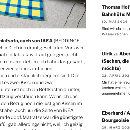
Thomas Ho
Bahnhöfe: M
10. MAI 2026
Sind wir ehrlich
Wasser reichen.
hlafsofa, auch von IKEA
(BEDDINGE
hließlich ich drauf geschlafen. Vor zwei
Ulrik
zu
Aben
l ein Jahr aktiv drauf gelegen (nicht,
(Sachen, die
ann das empfehlen, ich habe das gekauft,
möchte)
er weniger in sämtlichen
en und erstaunlich bequem sind. Der
22. APRIL 20
bt es zwei Kissen und zwei
Mir hat eine Freu
kochen wollen. I
unten ist noch ein Bettkasten drunter,
unangenehmen 
ttzeug verstauen kann. Wenn ich das
er den Bezug noch die lustigen Kissen im
ist aber auch nur die Seite von IKEA
Eberhard / 
rade doof. Matratze war die günstigste
Bourgeoisie
für gab, allerdings nicht, weil ich geizig
29. MÄRZ 202