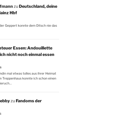
ffmann
zu
Deutschland, deine
ainz Hbf
, der Geppert konnte dem Ditsch nie das
teuer Essen: Andouillette
 ich nicht noch einmal essen
26
ndin mal etwas tolles aus ihrer Heimat
m Treppenhaus konnte ich schon einen
Geruch…
Aebby
zu
Fandoms der
6