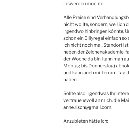
loswerden möchte.
Alle Preise sind Verhandlungsbas
nicht wollte, sondern, weil ich
irgendwo hinbringen könnte. U
schon ein Billyregal einfach s
ich nicht noch mal. Standort i
neben der Zeichenakademie, fal
der Woche da bin, kann man au
Montag bis Donnerstag) abholen,
und kann auch mitten am Tag da
haben.
Sollte also irgendwas Ihr Inte
vertrauensvoll an mich, die Mai
anne.risch@gmail.com
.
Anzubieten hätte ich: