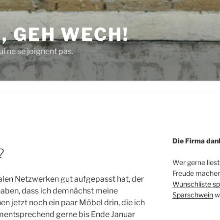
, GEH WECH!
i ne se joignent pas.
Die Firma dan
?
Wer gerne liest
Freude machen 
alen Netzwerken gut aufgepasst hat, der
Wunschliste sp
 haben, dass ich demnächst meine
Sparschwein
w
n jetzt noch ein paar Möbel drin, die ich
mentsprechend gerne bis Ende Januar