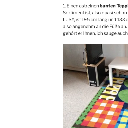
1. Einen astreinen
bunten Tepp
Sortiment ist, also quasi scho
LUSY, ist 195 cm lang und 133 c
also angenehm an die Füße an. 
gehört er Ihnen, ich sauge auc