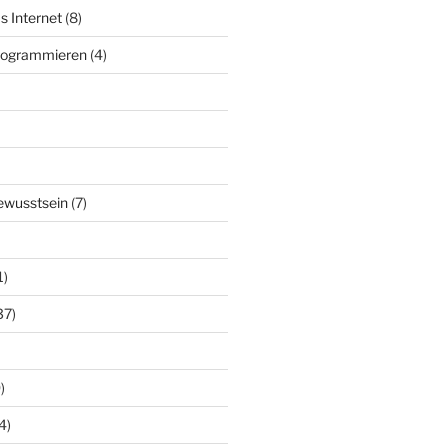
s Internet
(8)
Programmieren
(4)
ewusstsein
(7)
1)
37)
)
4)