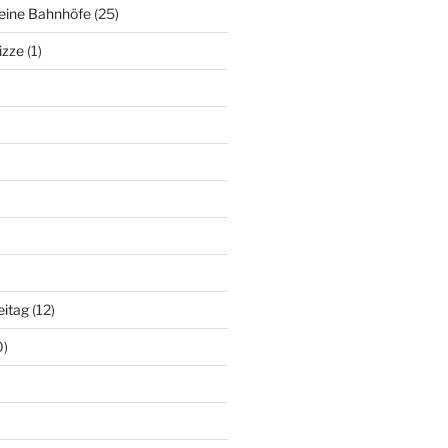
deine Bahnhöfe
(25)
izze
(1)
eitag
(12)
0)