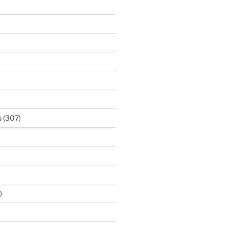
s
(307)
)