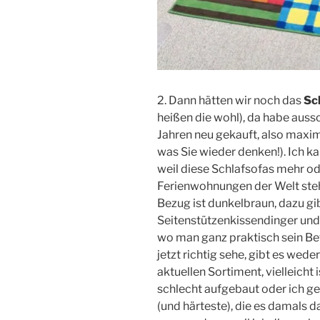
2. Dann hätten wir noch das
Sc
heißen die wohl), da habe aussc
Jahren neu gekauft, also maxima
was Sie wieder denken!). Ich k
weil diese Schlafsofas mehr od
Ferienwohnungen der Welt steh
Bezug ist dunkelbraun, dazu gi
Seitenstützenkissendinger und 
wo man ganz praktisch sein Be
jetzt richtig sehe, gibt es wed
aktuellen Sortiment, vielleicht 
schlecht aufgebaut oder ich ge
(und härteste), die es damals da