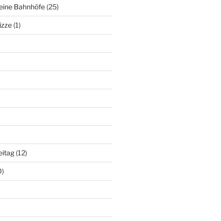
deine Bahnhöfe
(25)
izze
(1)
eitag
(12)
0)