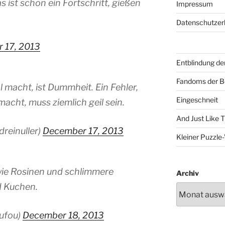
as ist schon ein Fortschritt, gießen
Impressum
Datenschutzer
 17, 2013
Entblindung de
Fandoms der B
 macht, ist Dummheit. Ein Fehler,
Eingeschneit
acht, muss ziemlich geil sein.
And Just Like 
reinuller)
December 17, 2013
Kleiner Puzzl
wie Rosinen und schlimmere
Archiv
d Kuchen.
ufou)
December 18, 2013