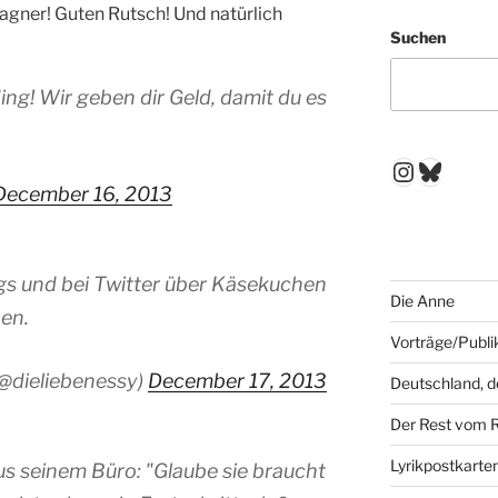
agner! Guten Rutsch! Und natürlich
Suchen
g! Wir geben dir Geld, damit du es
Instagr
Blues
December 16, 2013
gs und bei Twitter über Käsekuchen
Die Anne
hen.
Vorträge/Publi
@dieliebenessy)
December 17, 2013
Deutschland, 
Der Rest vom 
Lyrikpostkarte
s seinem Büro: "Glaube sie braucht