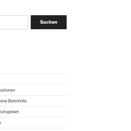
Suchen
am
ky
kationen
deine Bahnhöfe
Ruhrgebiet
n