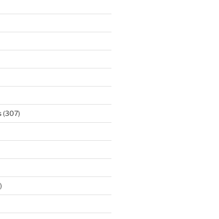
s
(307)
)