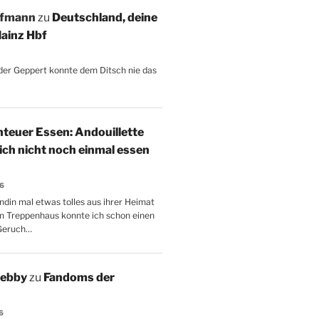
ffmann
zu
Deutschland, deine
ainz Hbf
, der Geppert konnte dem Ditsch nie das
teuer Essen: Andouillette
 ich nicht noch einmal essen
26
ndin mal etwas tolles aus ihrer Heimat
m Treppenhaus konnte ich schon einen
Geruch…
Aebby
zu
Fandoms der
6