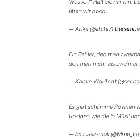
Wasser!" Hält sie mir hin. D
üben wir noch.
— Anke (@litchi7)
December
Ein Fehler, den man zweimal
den man mehr als zweimal m
— Kanye Wor$cht (@sechsd
Es gibt schlimme Rosinen 
Rosinen wie die in Müsli un
— Excusez-moi! (@Mme_Fo