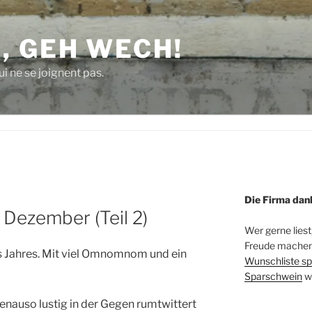
, GEH WECH!
i ne se joignent pas.
Die Firma dan
 Dezember (Teil 2)
Wer gerne liest
Freude machen 
es Jahres. Mit viel Omnomnom und ein
Wunschliste sp
Sparschwein
w
genauso lustig in der Gegen rumtwittert