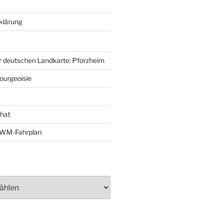
klärung
r deutschen Landkarte: Pforzheim
ourgeoisie
That
e-WM-Fahrplan