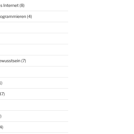
s Internet
(8)
Programmieren
(4)
ewusstsein
(7)
1)
37)
)
4)