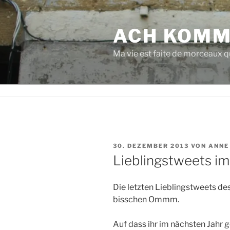
Zum
Inhalt
ACH KOMM
springen
Ma vie est faite de morceaux qu
VERÖFFENTLICHT
30. DEZEMBER 2013
VON
ANNE
AM
Lieblingstweets im
Die letzten Lieblingstweets d
bisschen Ommm.
Auf dass ihr im nächsten Jahr 