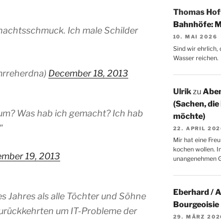
Thomas Ho
Bahnhöfe: M
hnachtsschmuck. Ich male Schilder
10. MAI 2026
Sind wir ehrlich
Wasser reichen.
rreherdna)
December 18, 2013
Ulrik
zu
Aben
(Sachen, die
arum? Was hab ich gemacht? Ich hab
möchte)
"
22. APRIL 20
Mir hat eine Freu
kochen wollen. I
mber 19, 2013
unangenehmen 
Eberhard / 
es Jahres als alle Töchter und Söhne
Bourgeoisie
 zurückkehrten um IT-Probleme der
29. MÄRZ 202