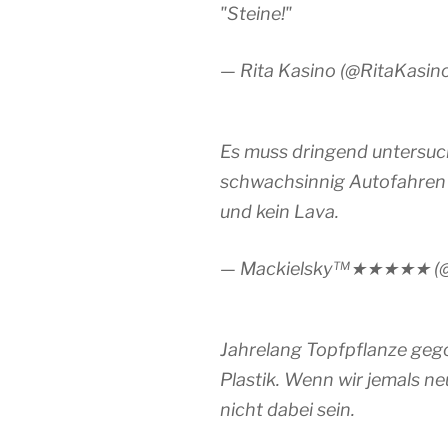
"Steine!"
— Rita Kasino (@RitaKasin
Es muss dringend untersu
schwachsinnig Autofahren 
und kein Lava.
— Mackielsky™★★★★★ (@
Jahrelang Topfpflanze gego
Plastik. Wenn wir jemals ne
nicht dabei sein.