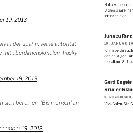
Hallo Anne, sehr 
Blogosphäre, hang
ich dann hier…
r 19, 2013
Juna
zu
Fand
s in der ubahn. seine autorität
19. JANUAR 2
Ich habe da auch
ke mit überdimensionalem husky-
den richtigen Bil
metallene Stifte
ember 19, 2013
Gerd Engels
Bruder-Klaus
6. DEZEMBER
n sich bei einem 'Bis morgen' an
Von-Galen-Str. 
ecember 19, 2013