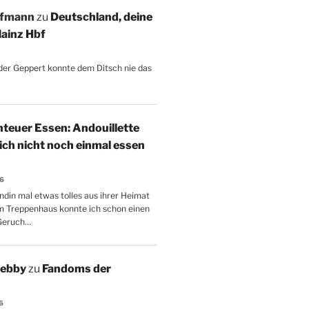
ffmann
zu
Deutschland, deine
ainz Hbf
, der Geppert konnte dem Ditsch nie das
teuer Essen: Andouillette
 ich nicht noch einmal essen
26
ndin mal etwas tolles aus ihrer Heimat
m Treppenhaus konnte ich schon einen
Geruch…
Aebby
zu
Fandoms der
6