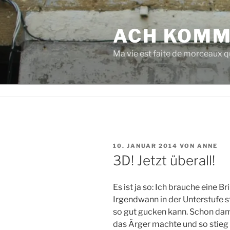
Zum
Inhalt
ACH KOMM
springen
Ma vie est faite de morceaux qu
VERÖFFENTLICHT
10. JANUAR 2014
VON
ANNE
AM
3D! Jetzt überall!
Es ist ja so: Ich brauche eine Br
Irgendwann in der Unterstufe st
so gut gucken kann. Schon dam
das Ärger machte und so stieg 