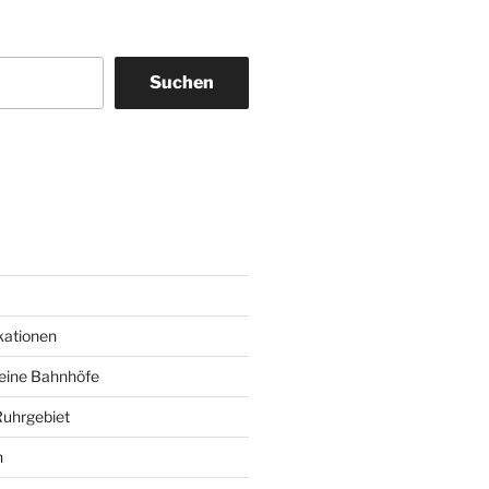
Suchen
am
ky
kationen
deine Bahnhöfe
Ruhrgebiet
n