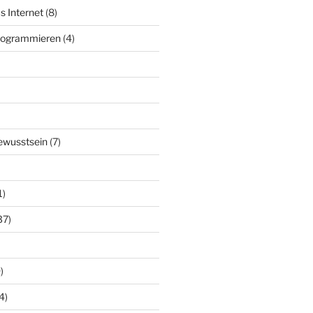
s Internet
(8)
Programmieren
(4)
ewusstsein
(7)
1)
37)
)
4)