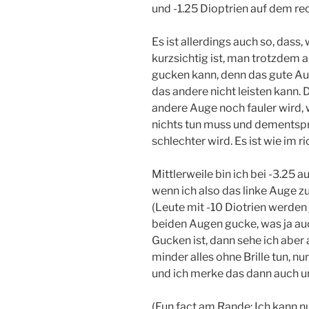
und -1.25 Dioptrien auf dem rec
Es ist allerdings auch so, das
kurzsichtig ist, man trotzdem 
gucken kann, denn das gute Aug
das andere nicht leisten kann.
andere Auge noch fauler wird, w
nichts tun muss und dementsp
schlechter wird. Es ist wie im r
Mittlerweile bin ich bei -3.2
wenn ich also das linke Auge zu
(Leute mit -10 Diotrien werden 
beiden Augen gucke, was ja a
Gucken ist, dann sehe ich aber
minder alles ohne Brille tun, nu
und ich merke das dann auch und 
(Fun fact am Rande: Ich kann nu