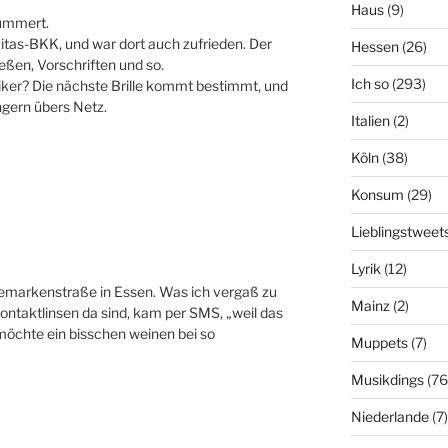
Haus
(9)
kümmert.
itas-BKK, und war dort auch zufrieden. Der
Hessen
(26)
ießen, Vorschriften und so.
Ich so
(293)
tiker? Die nächste Brille kommt bestimmt, und
ngern übers Netz.
Italien
(2)
Köln
(38)
Konsum
(29)
Lieblingstweet
Lyrik
(12)
Gemarkenstraße in Essen. Was ich vergaß zu
Mainz
(2)
ontaktlinsen da sind, kam per SMS, „weil das
 möchte ein bisschen weinen bei so
Muppets
(7)
Musikdings
(76
Niederlande
(7)