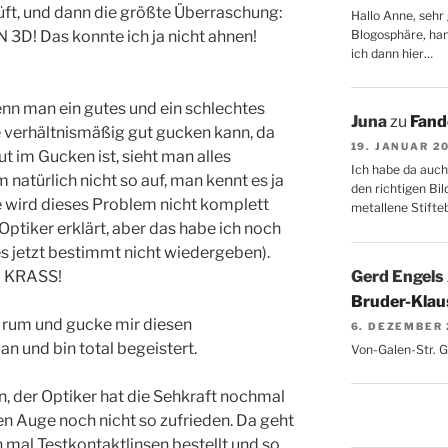
rüft, und dann die größte Überraschung:
Hallo Anne, sehr 
Blogosphäre, hang
D! Das konnte ich ja nicht ahnen!
ich dann hier…
wenn man ein gutes und ein schlechtes
Juna
zu
Fand
e verhältnismäßig gut gucken kann, da
19. JANUAR 2
t im Gucken ist, sieht man alles
Ich habe da auch
em natürlich nicht so auf, man kennt es ja
den richtigen Bil
le wird dieses Problem nicht komplett
metallene Stifte
Optiker erklärt, aber das habe ich noch
s jetzt bestimmt nicht wiedergeben).
Gerd Engels
! KRASS!
Bruder-Klaus
en rum und gucke mir diesen
6. DEZEMBER
 und bin total begeistert.
Von-Galen-Str. 
n, der Optiker hat die Sehkraft nochmal
n Auge noch nicht so zufrieden. Da geht
mal Testkontaktlinsen bestellt und so