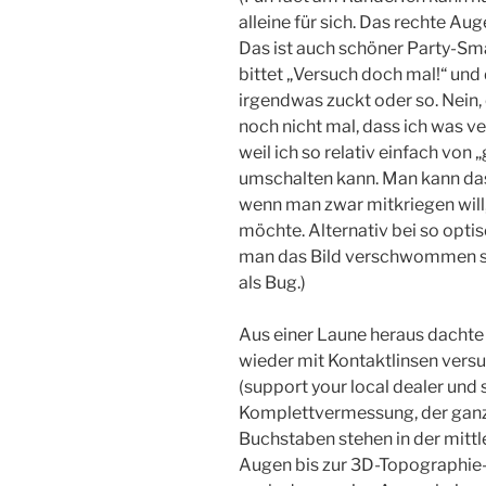
alleine für sich. Das rechte Aug
Das ist auch schöner Party-Sma
bittet „Versuch doch mal!“ und
irgendwas zuckt oder so. Nein, e
noch nicht mal, dass ich was ve
weil ich so relativ einfach von
umschalten kann. Man kann das
wenn man zwar mitkriegen will,
möchte. Alternativ bei so opti
man das Bild verschwommen sieh
als Bug.)
Aus einer Laune heraus dachte i
wieder mit Kontaktlinsen ver
(support your local dealer und 
Komplettvermessung, der gan
Buchstaben stehen in der mittl
Augen bis zur 3D-Topographie-