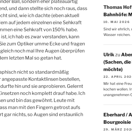
nder Ball, sondern eher plateauartig
Thomas Ho
rend, und dann stellte sich noch raus, dass
Bahnhöfe: M
ht sind, wie ich dachte (eben aktuell
dem auf jedem einzelnen eine Sehkraft
10. MAI 2026
Sind wir ehrlich
mmen eine Sehkraft von 150% habe.
Wasser reichen.
ist, ich hab es zwar verstanden, kann
n Sie zum Optiker umme Ecke und fragen
 gleich noch mal Ihre Augen überprüfen
Ulrik
zu
Aben
 dem letzten Mal so getan hat.
(Sachen, die
möchte)
aphisch nicht so standardmäßig
22. APRIL 20
r angepasste Kontaktlinsen bestellen,
Mir hat eine Freu
durfte hin und sie anprobieren. Gelernt
kochen wollen. I
 Einsetzen noch komplett drauf habe. Ich
unangenehmen 
nsen und bin das gewöhnt. Leute mit
dass man mit den Fingern getrost aufs
t gar nichts, so Augen sind erstaunlich
Eberhard / 
Bourgeoisie
29. MÄRZ 202