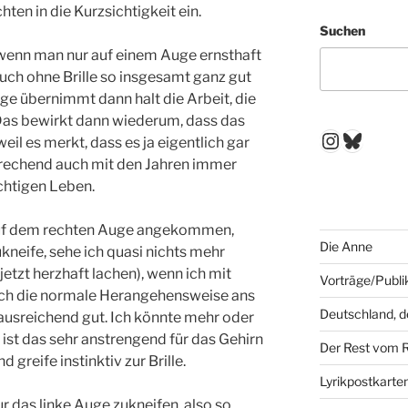
hten in die Kurzsichtigkeit ein.
Suchen
s, wenn man nur auf einem Auge ernsthaft
auch ohne Brille so insgesamt ganz gut
e übernimmt dann halt die Arbeit, die
 Das bewirkt dann wiederum, dass das
Instagr
Blues
eil es merkt, dass es ja eigentlich gar
rechend auch mit den Jahren immer
ichtigen Leben.
5 auf dem rechten Auge angekommen,
Die Anne
kneife, sehe ich quasi nichts mehr
jetzt herzhaft lachen), wenn ich mit
Vorträge/Publi
uch die normale Herangehensweise ans
Deutschland, 
 ausreichend gut. Ich könnte mehr oder
r ist das sehr anstrengend für das Gehirn
Der Rest vom 
greife instinktiv zur Brille.
Lyrikpostkarte
r das linke Auge zukneifen, also so