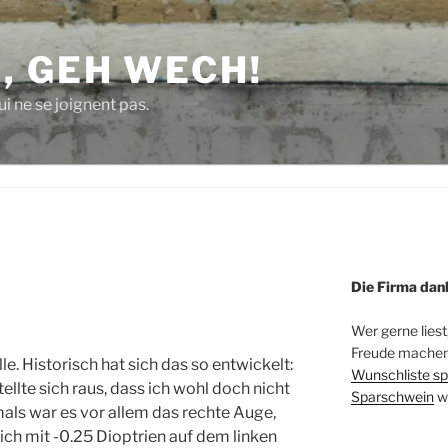
, GEH WECH!
i ne se joignent pas.
Die Firma dan
Wer gerne liest
Freude machen 
ille. Historisch hat sich das so entwickelt:
Wunschliste sp
ellte sich raus, dass ich wohl doch nicht
Sparschwein
w
als war es vor allem das rechte Auge,
ich mit -0.25 Dioptrien auf dem linken