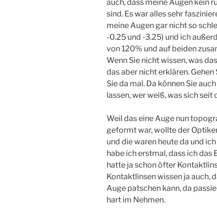
auch, dass meine Augen kein ru
sind. Es war alles sehr faszinie
meine Augen gar nicht so schlec
-0.25 und -3.25) und ich außer
von 120% und auf beiden zusa
Wenn Sie nicht wissen, was das 
das aber nicht erklären. Gehe
Sie da mal. Da können Sie auch
lassen, wer weiß, was sich seit
Weil das eine Auge nun topogr
geformt war, wollte der Optike
und die waren heute da und ich 
habe ich erstmal, dass ich das
hatte ja schon öfter Kontaktli
Kontaktlinsen wissen ja auch, 
Auge patschen kann, da passier
hart im Nehmen.