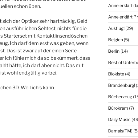
Anne erklärt da
tuellen schon üben.
Anne erklärt 
sich der Optiker sehr hartnäckig, Geld
Ausflug!
(29)
en ausführlichen Sehtest, nichts für die
das Starterset mit Kontaktlinsendöschen
Belgien
(5)
eug. Ich darf dem erst was geben, wenn
t. Das ist zwar auf der einen Seite
Berlin
(14)
ber ich fühle mich da so bekümmert, dass
Best of Unterb
lt hätte, ich darf aber nicht. Das mit
st wohl endgültig vorbei.
Biokiste
(4)
Brandenburg!
(
chen 3D. Weil ich’s kann.
Bücherzeug
(1
Bürokram
(7)
Daily Music
(49
Damals(TM)
(5