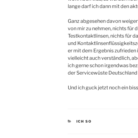
lange darf ich dann mit den ak
Ganz abgesehen davon weigert 
von mir zu nehmen, nichts für d
Testkontaktlinsen, nichts für 
und Kontaktlinsenflüssigkeitsz
er mit dem Ergebnis zufrieden is
vielleicht auch verständlich, a
ich gerne schon irgendwas bezah
der Servicewüste Deutschland i
Und ich guck jetzt noch ein biss
KATEGORIEN
ICH SO