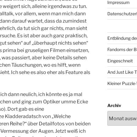
Impressum
e weigert sich, alleine irgendwas zu tun.
lltalk, vor allem, wenn man mich dann
Datenschutzer
 dann darauf wartet, dass da zumindest
hrlich, da tut sich gar nichts, man sieht
rsuche. Es ist aber auch ganz praktisch,
Entblindung de
 „gut sehen“ auf „überhaupt nichts sehen“
Fandoms der B
 prima bei gruseligen Filmen einsetzen,
 was passiert, aber keine Details sehen
Eingeschneit
schen Täuschungen, wo es hilft, wenn
t. Ich sehe es also eher als Feature als
And Just Like 
Kleiner Puzzl
ch dann neulich, ich könnte es ja mal
suchen und ging zum Optiker umme Ecke
Archiv
so). Dort gab es eine
ze Kladderadatsch von „Welche
eren Reihe?“ über Detailfotos von beiden
Vermessung der Augen. Jetzt weiß ich