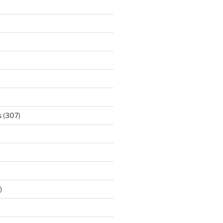
s
(307)
)