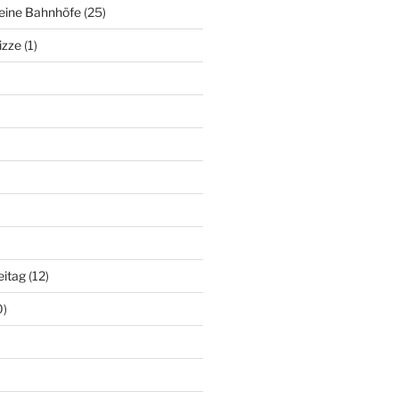
deine Bahnhöfe
(25)
izze
(1)
eitag
(12)
0)