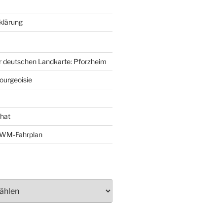
klärung
r deutschen Landkarte: Pforzheim
ourgeoisie
That
e-WM-Fahrplan