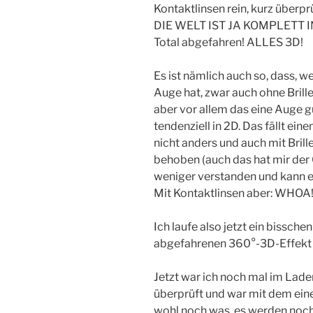
Kontaktlinsen rein, kurz überp
DIE WELT IST JA KOMPLETT IN 3
Total abgefahren! ALLES 3D!
Es ist nämlich auch so, dass, 
Auge hat, zwar auch ohne Brill
aber vor allem das eine Auge gu
tendenziell in 2D. Das fällt ein
nicht anders und auch mit Bril
behoben (auch das hat mir der 
weniger verstanden und kann e
Mit Kontaktlinsen aber: WHOA
Ich laufe also jetzt ein bissch
abgefahrenen 360°-3D-Effekt an
Jetzt war ich noch mal im Lade
überprüft und war mit dem eine
wohl noch was, es werden noch 