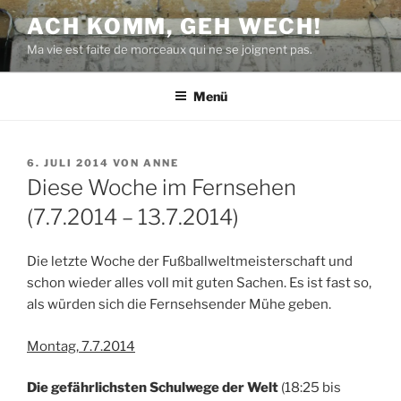
Zum
ACH KOMM, GEH WECH!
Inhalt
Ma vie est faite de morceaux qui ne se joignent pas.
springen
Menü
VERÖFFENTLICHT
6. JULI 2014
VON
ANNE
AM
Diese Woche im Fernsehen
(7.7.2014 – 13.7.2014)
Die letzte Woche der Fußballweltmeisterschaft und
schon wieder alles voll mit guten Sachen. Es ist fast so,
als würden sich die Fernsehsender Mühe geben.
Montag, 7.7.2014
Die gefährlichsten Schulwege der Welt
(18:25 bis