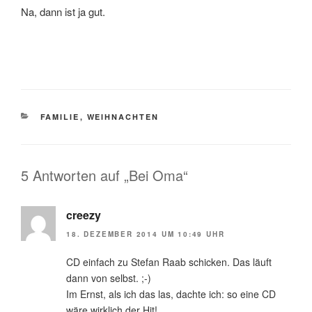
Na, dann ist ja gut.
KATEGORIEN
FAMILIE
,
WEIHNACHTEN
5 Antworten auf „Bei Oma“
creezy
18. DEZEMBER 2014 UM 10:49 UHR
CD einfach zu Stefan Raab schicken. Das läuft
dann von selbst. ;-)
Im Ernst, als ich das las, dachte ich: so eine CD
wäre wirklich der Hit!