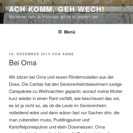
Zum
ACH KOMM, GEH WECH!
Inhalt
Ma vie est faite de morceaux qui ne se joignent pas.
springen
Menü
VERÖFFENTLICHT
18. DEZEMBER 2014
VON
ANNE
AM
Bei Oma
Wir sitzen bei Oma und essen Rinderrouladen aus der
Dose. Die Caritas hat den Seniorenheimbewohnern lustige
Carepakete zu Weihnachten gepackt, worauf meine Mutter
kurz wieder in einen Rant verfällt, wie bescheuert das sei,
es ist ja nicht so, als ob die Leute im Seniorenheim
notleidend wäre und dann wären fast nur Sachen drin, die
man zubereiten muss, Puddingpulver und
Kartoffelpüreepulver und eben Dosenessen. Oma