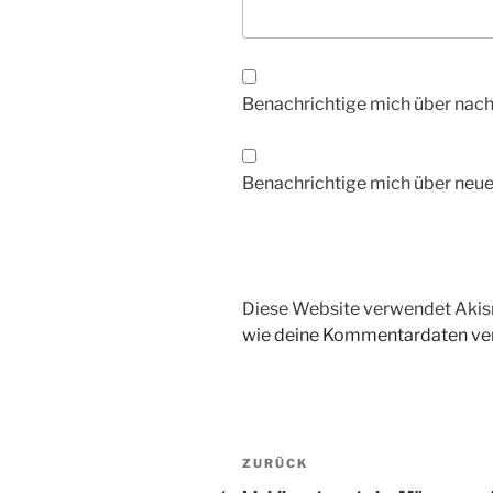
Benachrichtige mich über nac
Benachrichtige mich über neue 
Diese Website verwendet Akis
wie deine Kommentardaten ver
Beitragsnavigation
Vorheriger
ZURÜCK
Beitrag