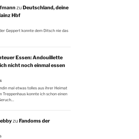
ffmann
zu
Deutschland, deine
ainz Hbf
, der Geppert konnte dem Ditsch nie das
teuer Essen: Andouillette
 ich nicht noch einmal essen
26
ndin mal etwas tolles aus ihrer Heimat
m Treppenhaus konnte ich schon einen
Geruch…
Aebby
zu
Fandoms der
6