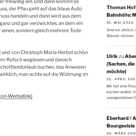
 freiwillig ein. Und dann kommt es
Thomas Ho
ss, der Pfau geht auf das blaue Auto
Bahnhöfe: M
 muss handeln und dann wird aus dem
anz und gar verzwicktes, an dem ein
10. MAI 2026
Sind wir ehrlich
r einen, sondern gleich mehrere Tode
Wasser reichen.
hlt und von Christoph Maria Herbst schön
Ulrik
zu
Aben
inem Rutsch weglesen und danach
(Sachen, die
n Schottlandurlaub buchen, das Anwesen
möchte)
 wirklich, man achte auf die Widmung im
22. APRIL 20
Mir hat eine Freu
kochen wollen. I
zon-Werbelink]
unangenehmen 
Eberhard / 
Bourgeoisie
29. MÄRZ 202