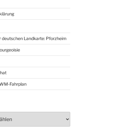
klärung
r deutschen Landkarte: Pforzheim
ourgeoisie
That
e-WM-Fahrplan