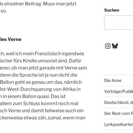
ls einzelner Beitrag. Muss man jetzt
Suchen
 so.
les Verne
Instagr
Blues
ch, weil ich mein Französisch irgendwie
Bücher fürs Kindle umsonst sind. Dafür
ren, ob man jetzt gerade mit Verne sein
denn die Sprache ist ja nun nicht die
Die Anne
Ballon geht es genau um das, nämlich
st-West-Durchquerung von Afrika in
Vorträge/Publi
 in einem Ballon quasi. Das ist
Deutschland, 
 allem zum Schluss kommt noch mal
pisch Verne und damit teilweise auch ein
Der Rest vom 
eckenweise etwas zäh, zumal, wenn man
Lyrikpostkarte