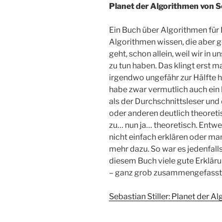
Planet der Algorithmen von Se
Ein Buch über Algorithmen für L
Algorithmen wissen, die aber g
geht, schon allein, weil wir in
zu tun haben. Das klingt erst m
irgendwo ungefähr zur Hälfte h
habe zwar vermutlich auch ein
als der Durchschnittsleser und
oder anderen deutlich theoreti
zu… nun ja… theoretisch. Entw
nicht einfach erklären oder man
mehr dazu. So war es jedenfalls
diesem Buch viele gute Erkläru
– ganz grob zusammengefasst –
Sebastian Stiller: Planet der 