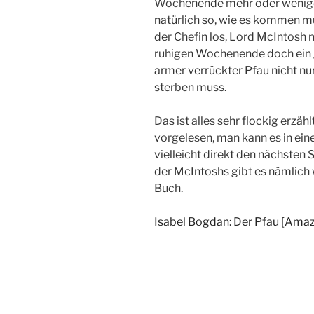
Wochenende mehr oder weniger
natürlich so, wie es kommen mu
der Chefin los, Lord McIntosh
ruhigen Wochenende doch ein g
armer verrückter Pfau nicht nu
sterben muss.
Das ist alles sehr flockig erzä
vorgelesen, man kann es in e
vielleicht direkt den nächste
der McIntoshs gibt es nämlich
Buch.
Isabel Bogdan: Der Pfau [Ama