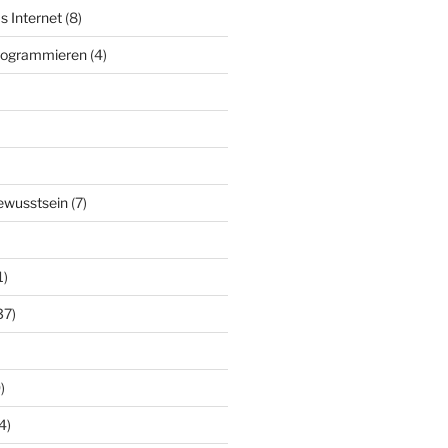
s Internet
(8)
Programmieren
(4)
ewusstsein
(7)
1)
37)
)
4)