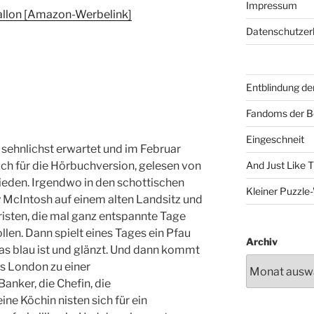
Impressum
allon [Amazon-Werbelink]
Datenschutzer
Entblindung de
Fandoms der B
Eingeschneit
e sehnlichst erwartet und im Februar
ich für die Hörbuchversion, gelesen von
And Just Like 
ieden. Irgendwo in den schottischen
Kleiner Puzzl
 McIntosh auf einem alten Landsitz und
isten, die mal ganz entspannte Tage
len. Dann spielt eines Tages ein Pfau
Archiv
was blau ist und glänzt. Und dann kommt
s London zu einer
nker, die Chefin, die
ne Köchin nisten sich für ein