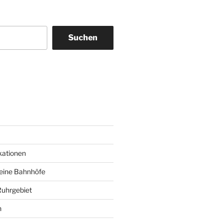
Suchen
am
ky
kationen
deine Bahnhöfe
Ruhrgebiet
n