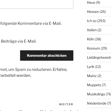
Haus
(9)
Hessen
(26)
Ich so
(293)
hfolgende Kommentare via E-Mail.
Italien
(2)
Köln
(38)
Beiträge via E-Mail.
Konsum
(29)
Lieblingstweet
Lyrik
(12)
met, um Spam zu reduzieren.
Erfahre,
arbeitet werden.
Mainz
(2)
Muppets
(7)
Musikdings
(76
Niederlande
(7)
WEITER
Nächster
Beitrag