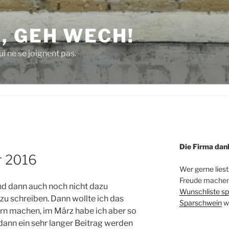
, GEH WECH!
i ne se joignent pas.
Die Firma dan
r 2016
Wer gerne liest
Freude machen 
nd dann auch noch nicht dazu
Wunschliste sp
 schreiben. Dann wollte ich das
Sparschwein
w
 machen, im März habe ich aber so
 dann ein sehr langer Beitrag werden