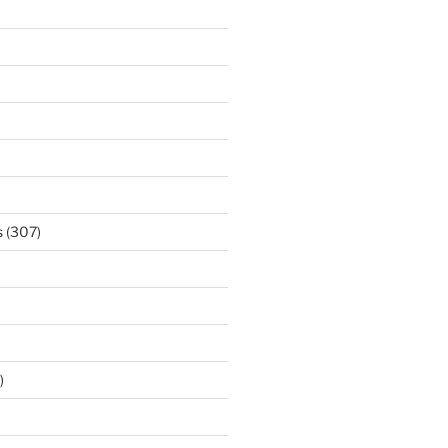
s
(307)
)