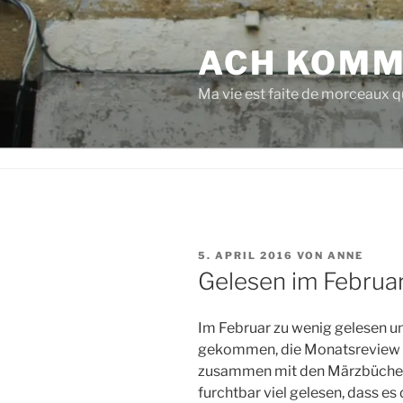
Zum
Inhalt
ACH KOMM
springen
Ma vie est faite de morceaux qu
VERÖFFENTLICHT
5. APRIL 2016
VON
ANNE
AM
Gelesen im Februa
Im Februar zu wenig gelesen u
gekommen, die Monatsreview zu
zusammen mit den Märzbüchern
furchtbar viel gelesen, dass es