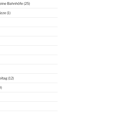
deine Bahnhöfe
(25)
izze
(1)
eitag
(12)
0)