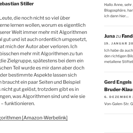
bastian Stiller
Hallo Anne, sehr 
Blogosphäre, hang
ich dann hier…
eute, die noch nicht so viel über
erne lernen wollen, worum es eigentlich
 unserer Welt immer mehr mit Algorithmen
Juna
zu
Fand
al gut und ist auch ordentlich umgesetzt,
19. JANUAR 2
at mich der Autor aber verloren. Ich
Ich habe da auch
 bisschen mehr mit Algorithmen zu tun
den richtigen Bil
 die Zielgruppe, spätestens bei dem ein
metallene Stifte
schen Teil wurde es mir dann aber doch
eder bestimmte Aspekte lassen sich
Gerd Engels
 braucht ein paar Seiten und Beispiel
 nicht gut gelöst, trotzdem gibt es in
Bruder-Klaus
ngen, was Algorithmen sind und wie sie
6. DEZEMBER
 funktionieren.
Von-Galen-Str. 
Algorithmen [Amazon-Werbelink]