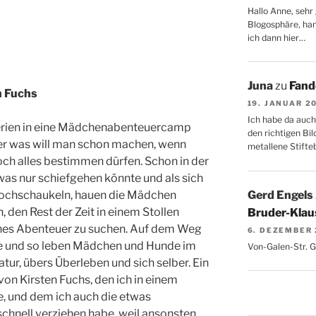
Hallo Anne, sehr 
Blogosphäre, hang
ich dann hier…
Juna
zu
Fand
n Fuchs
19. JANUAR 2
Ich habe da auch
ferien in eine Mädchenabenteuercamp
den richtigen Bil
ber was will man schon machen, wenn
metallene Stifte
noch alles bestimmen dürfen. Schon in der
 was nur schiefgehen könnte und als sich
Gerd Engels
hochschaukeln, hauen die Mädchen
 den Rest der Zeit in einem Stollen
Bruder-Klaus
enes Abenteuer zu suchen. Auf dem Weg
6. DEZEMBER
de und so leben Mädchen und Hunde im
Von-Galen-Str. 
atur, übers Überleben und sich selber. Ein
n Kirsten Fuchs, den ich in einem
, und dem ich auch die etwas
chnell verziehen habe, weil ansonsten