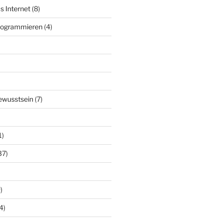
s Internet
(8)
Programmieren
(4)
ewusstsein
(7)
1)
37)
)
4)