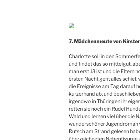
7. Mädchenmeute von Kirste
Charlotte soll in den Sommer
und findet das so mittelgut, a
man erst 13 ist und die Eltern 
ersten Nacht geht alles schief,
die Ereignisse am Tag darauf 
kurzerhand ab, und beschließen,
irgendwo in Thüringen ihr eig
retten sie noch ein Rudel Hun
Wald und lernen viel über die N
wunderschöner Jugendroman vo
Rutsch am Strand gelesen habe
überzeichneten Nebenfiguren s