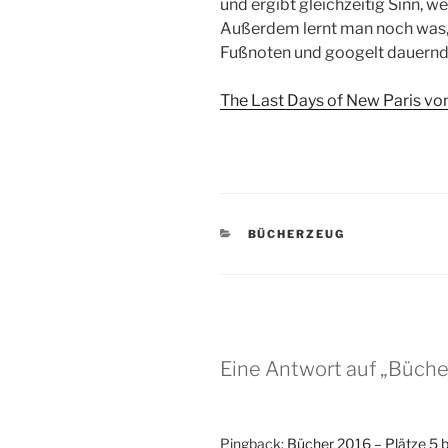
und ergibt gleichzeitig Sinn, w
Außerdem lernt man noch was, v
Fußnoten und googelt dauernd
The Last Days of New Paris vo
KATEGORIEN
BÜCHERZEUG
Eine Antwort auf „Bücher
Pingback:
Bücher 2016 – Plätze 5 bi