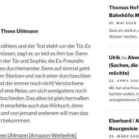
Thomas Ho
Bahnhöfe: M
10. MAI 2026
Sind wir ehrlich
on Thees Uhlmann
Wasser reichen.
rzählers und der Tod steht vor der Tür. Es
üssen, sagt er, so leid es ihm tue. Dann
Ulrik
zu
Aben
n der Tür und Sophia, die Ex-Freundin
(Sachen, die
les durcheinander. Denn auf einmal geht
möchte)
dem Sterben und nach einer durchzechten
22. APRIL 20
nd der immer noch nicht Verstorbene
Mir hat eine Freu
f eine Reise, um sich wenigstens noch
kochen wollen. I
bschieden. Das alles ist gleichermaßen
unangenehmen 
 ich empfehle auch das Hörbuch, denn
r und von jemand anderem will man das
sen bekommen.
Eberhard / 
Bourgeoisie
Thees Uhlmann [Amazon-Werbelink]
29. MÄRZ 202