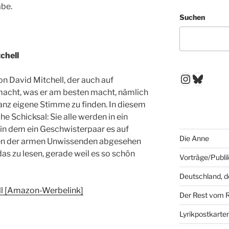
abe.
Suchen
chell
Instagr
Blues
on David Mitchell, der auch auf
acht, was er am besten macht, nämlich
ganz eigene Stimme zu finden. In diesem
che Schicksal: Sie alle werden in ein
 in dem ein Geschwisterpaar es auf
Die Anne
elen der armen Unwissenden abgesehen
das zu lesen, gerade weil es so schön
Vorträge/Publi
Deutschland, 
ll [Amazon-Werbelink]
Der Rest vom 
Lyrikpostkarte