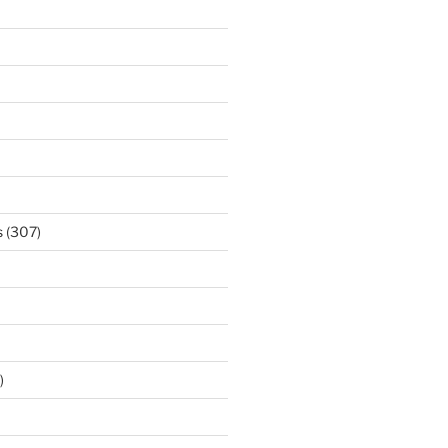
s
(307)
)