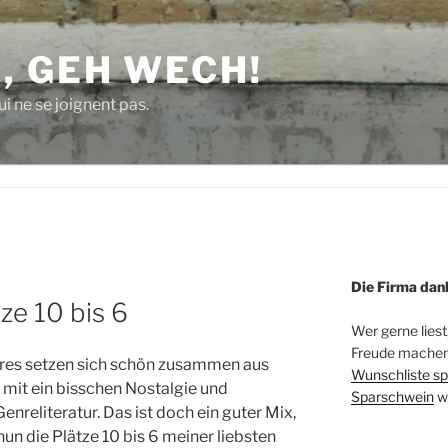
, GEH WECH!
i ne se joignent pas.
Die Firma dan
ze 10 bis 6
Wer gerne liest
Freude machen 
hres setzen sich schön zusammen aus
Wunschliste sp
mit ein bisschen Nostalgie und
Sparschwein
w
nreliteratur. Das ist doch ein guter Mix,
un die Plätze 10 bis 6 meiner liebsten