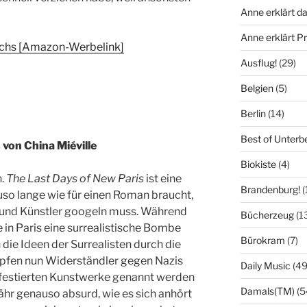
Anne erklärt da
Anne erklärt 
chs [Amazon-Werbelink]
Ausflug!
(29)
Belgien
(5)
Berlin
(14)
Best of Unterb
 von China Miéville
Biokiste
(4)
n.
The Last Days of New Paris
ist eine
Brandenburg!
(
uso lange wie für einen Roman braucht,
und Künstler googeln muss. Während
Bücherzeug
(1
in Paris eine surrealistische Bombe
Bürokram
(7)
die Ideen der Surrealisten durch die
pfen nun Widerständler gegen Nazis
Daily Music
(49
ifestierten Kunstwerke genannt werden
Damals(TM)
(5
hr genauso absurd, wie es sich anhört