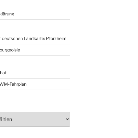
klärung
r deutschen Landkarte: Pforzheim
ourgeoisie
That
e-WM-Fahrplan