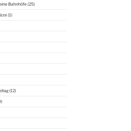
deine Bahnhöfe
(25)
izze
(1)
eitag
(12)
0)