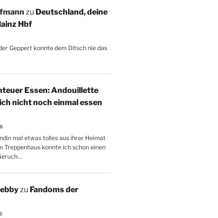
ffmann
zu
Deutschland, deine
ainz Hbf
, der Geppert konnte dem Ditsch nie das
teuer Essen: Andouillette
 ich nicht noch einmal essen
26
ndin mal etwas tolles aus ihrer Heimat
m Treppenhaus konnte ich schon einen
Geruch…
Aebby
zu
Fandoms der
6