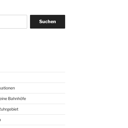
Suchen
am
ky
kationen
deine Bahnhöfe
Ruhrgebiet
n