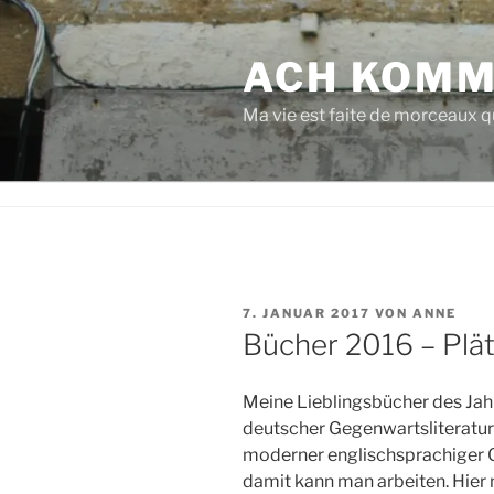
Zum
Inhalt
ACH KOMM
springen
Ma vie est faite de morceaux qu
VERÖFFENTLICHT
7. JANUAR 2017
VON
ANNE
AM
Bücher 2016 – Plät
Meine Lieblingsbücher des Ja
deutscher Gegenwartsliteratur 
moderner englischsprachiger Ge
damit kann man arbeiten. Hier n