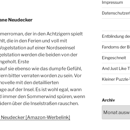
Impressum
Datenschutzer
iane Neudecker
merroman, der in den Achtzigern spielt
Entblindung de
t, die in den Ferien und voll mit
Fandoms der B
 Vogelstation auf einer Nordseeinsel
gelstation werden die beiden von der
Eingeschneit
ngeholt. Erste
uf sie ebenso wie das dumpfe Gefühl,
And Just Like 
ern bitter verraten worden zu sein. Vor
Kleiner Puzzl
velle mit den detaillierten
auf der Insel. Es ist wohl egal, wann
ird immer den Sommerwind spüren, wenn
Archiv
dern über die Inselstraßen rauschen.
e Neudecker [Amazon-Werbelink]