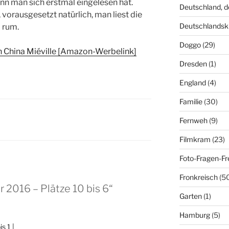
enn man sich erstmal eingelesen hat.
Deutschland, 
orausgesetzt natürlich, man liest die
Deutschlandsk
 rum.
Doggo
(29)
n China Miéville [Amazon-Werbelink]
Dresden
(1)
England
(4)
Familie
(30)
Fernweh
(9)
Filmkram
(23)
Foto-Fragen-Fr
Fronkreisch
(5
 2016 – Plätze 10 bis 6“
Garten
(1)
Hamburg
(5)
s 1 |