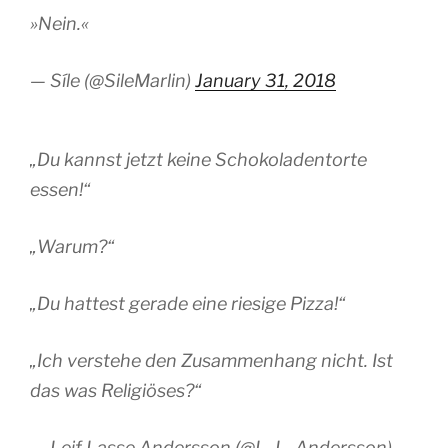
»Nein.«
— Síle (@SileMarlin)
January 31, 2018
„Du kannst jetzt keine Schokoladentorte
essen!“
„Warum?“
„Du hattest gerade eine riesige Pizza!“
„Ich verstehe den Zusammenhang nicht. Ist
das was Religiöses?“
— Leif Lasse Andersson (@L_L_Andersson)