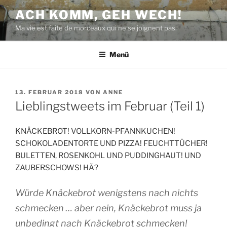
Zum
ACH KOMM, GEH WECH!
Inhalt
Ma vie est faite de morceaux qui ne se joignent pas.
springen
Menü
VERÖFFENTLICHT
13. FEBRUAR 2018
VON
ANNE
AM
Lieblingstweets im Februar (Teil 1)
KNÄCKEBROT! VOLLKORN-PFANNKUCHEN!
SCHOKOLADENTORTE UND PIZZA! FEUCHTTÜCHER!
BULETTEN, ROSENKOHL UND PUDDINGHAUT! UND
ZAUBERSCHOWS! HÄ?
Würde Knäckebrot wenigstens nach nichts
schmecken … aber nein, Knäckebrot muss ja
unbedingt nach Knäckebrot schmecken!