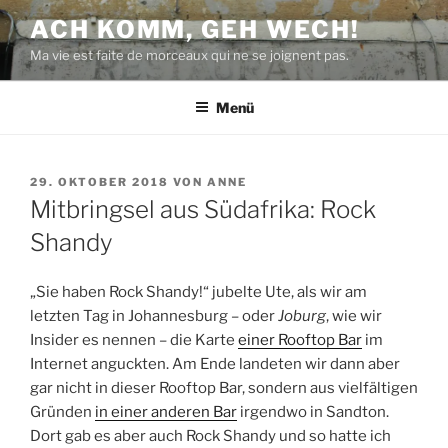
Zum
ACH KOMM, GEH WECH!
Inhalt
Ma vie est faite de morceaux qui ne se joignent pas.
springen
Menü
VERÖFFENTLICHT
29. OKTOBER 2018
VON
ANNE
AM
Mitbringsel aus Südafrika: Rock
Shandy
„Sie haben Rock Shandy!“ jubelte Ute, als wir am
letzten Tag in Johannesburg – oder
Joburg
, wie wir
Insider es nennen – die Karte
einer Rooftop Bar
im
Internet anguckten. Am Ende landeten wir dann aber
gar nicht in dieser Rooftop Bar, sondern aus vielfältigen
Gründen
in einer anderen Bar
irgendwo in Sandton.
Dort gab es aber auch Rock Shandy und so hatte ich