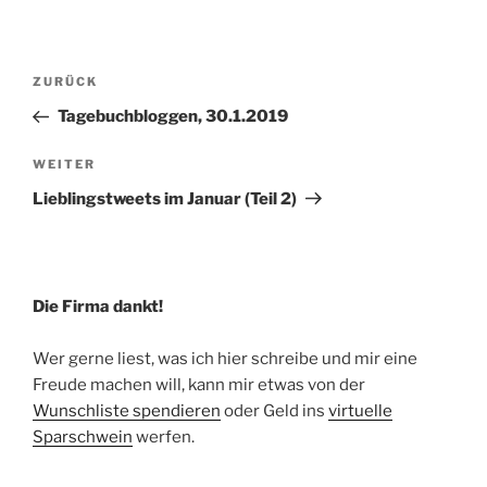
Beitragsnavigation
Vorheriger
ZURÜCK
Beitrag
Tagebuchbloggen, 30.1.2019
Nächster
WEITER
Beitrag
Lieblingstweets im Januar (Teil 2)
Die Firma dankt!
Wer gerne liest, was ich hier schreibe und mir eine
Freude machen will, kann mir etwas von der
Wunschliste spendieren
oder Geld ins
virtuelle
Sparschwein
werfen.