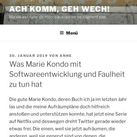
Zum
ACH KOMM, GEH WECH!
Inhalt
Ma vie est faite de morceaux qui ne se joignent pas.
springen
Menü
VERÖFFENTLICHT
30. JANUAR 2019
VON
ANNE
AM
Was Marie Kondo mit
Softwareentwicklung und Faulheit
zu tun hat
Die gute Marie Kondo, deren Buch ich ja im letzten Jahr
las und die meine Aufräumpläne doch hilfreich
anstoßen und unterstützen konnte, hat jetzt eine Serie
auf Netflix und deswegen dreht Twitter gerade wieder
etwas frei. Die einen, weil sie jetzt aufräumen, die
anderen, weil sie genervt sind von denen, die