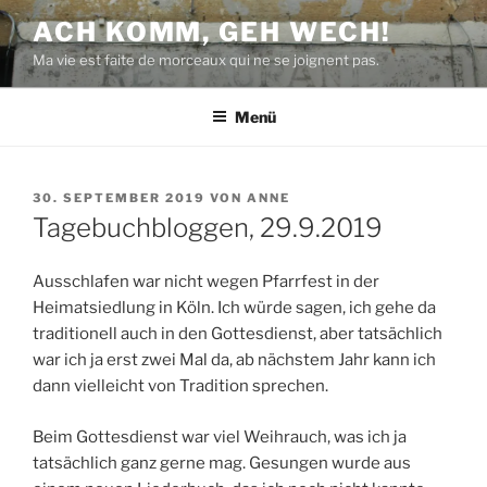
Zum
ACH KOMM, GEH WECH!
Inhalt
Ma vie est faite de morceaux qui ne se joignent pas.
springen
Menü
VERÖFFENTLICHT
30. SEPTEMBER 2019
VON
ANNE
AM
Tagebuchbloggen, 29.9.2019
Ausschlafen war nicht wegen Pfarrfest in der
Heimatsiedlung in Köln. Ich würde sagen, ich gehe da
traditionell auch in den Gottesdienst, aber tatsächlich
war ich ja erst zwei Mal da, ab nächstem Jahr kann ich
dann vielleicht von Tradition sprechen.
Beim Gottesdienst war viel Weihrauch, was ich ja
tatsächlich ganz gerne mag. Gesungen wurde aus