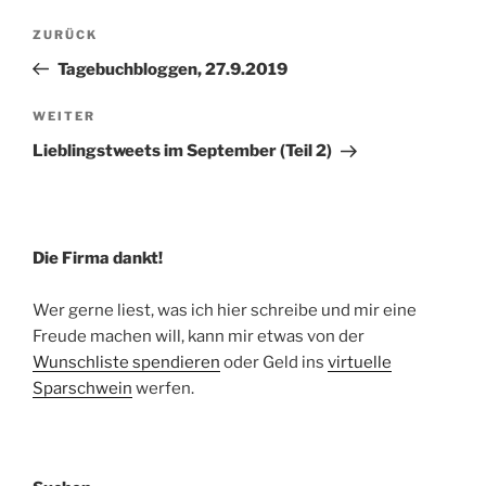
Beitragsnavigation
Vorheriger
ZURÜCK
Beitrag
Tagebuchbloggen, 27.9.2019
Nächster
WEITER
Beitrag
Lieblingstweets im September (Teil 2)
Die Firma dankt!
Wer gerne liest, was ich hier schreibe und mir eine
Freude machen will, kann mir etwas von der
Wunschliste spendieren
oder Geld ins
virtuelle
Sparschwein
werfen.