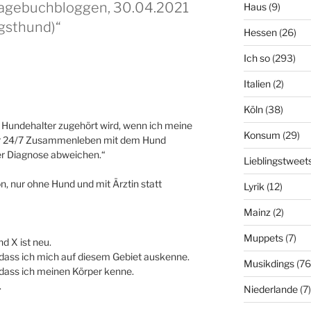
tagebuchbloggen, 30.04.2021
Haus
(9)
gsthund)“
Hessen
(26)
Ich so
(293)
Italien
(2)
Köln
(38)
s Hundehalter zugehört wird, wenn ich meine
Konsum
(29)
er 24/7 Zusammenleben mit dem Hund
der Diagnose abweichen.“
Lieblingstweet
n, nur ohne Hund und mit Ärztin statt
Lyrik
(12)
Mainz
(2)
Muppets
(7)
nd X ist neu.
 dass ich mich auf diesem Gebiet auskenne.
Musikdings
(76
 dass ich meinen Körper kenne.
.
Niederlande
(7)