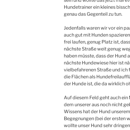
sein und wollte das jetzt mal e
Hundetrainer ein kleines bissch
genau das Gegenteil zu tun.
Jedenfalls waren wir vor ein p
auch gut mit Hunden spazieren
frei laufen, genug Platz ist, da
nächste Straße weit genug weg
haben müsste, dass der Hund au
nächste Hundewiese hier ist n
vielbefahrenen Straße und ich 
die Flächen als Hundefreilauff
der Hunde ist, die da wirklich 
Auf diesem Feld geht auch ein
dem unserer aus noch nicht ge
Wissens hat der Hund unserem n
Begegnungen (bei der ersten war
wollte unser Hund sehr dringe