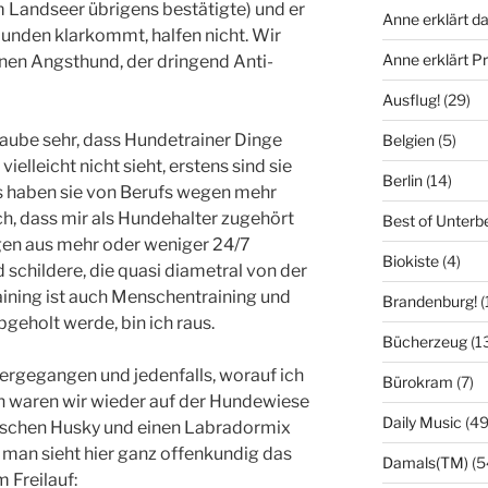
Landseer übrigens bestätigte) und er
Anne erklärt da
unden klarkommt, halfen nicht. Wir
Anne erklärt 
inen Angsthund, der dringend Anti-
Ausflug!
(29)
glaube sehr, dass Hundetrainer Dinge
Belgien
(5)
ielleicht nicht sieht, erstens sind sie
Berlin
(14)
s haben sie von Berufs wegen mehr
ch, dass mir als Hundehalter zugehört
Best of Unterb
gen aus mehr oder weniger 24/7
Biokiste
(4)
hildere, die quasi diametral von der
ning ist auch Menschentraining und
Brandenburg!
(
geholt werde, bin ich raus.
Bücherzeug
(1
ergegangen und jedenfalls, worauf ich
Bürokram
(7)
rn waren wir wieder auf der Hundewiese
Daily Music
(49
ischen Husky und einen Labradormix
 man sieht hier ganz offenkundig das
Damals(TM)
(5
 Freilauf: