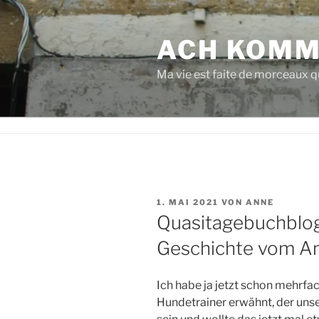
Zum
Inhalt
ACH KOMM
springen
Ma vie est faite de morceaux qu
VERÖFFENTLICHT
1. MAI 2021
VON
ANNE
AM
Quasitagebuchblog
Geschichte vom A
Ich habe ja jetzt schon mehrfa
Hundetrainer erwähnt, der uns