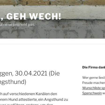
, GEH WECH!
i ne se joignent pas.
Die Firma dan
gen, 30.04.2021 (Die
Wer gerne liest
ngsthund)
Freude machen 
Wunschliste sp
Sparschwein
w
ch auf verschiedenen Kanälen den
erem Hund attestierte, ein Angsthund zu