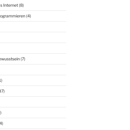
s Internet
(8)
Programmieren
(4)
ewusstsein
(7)
1)
37)
)
4)