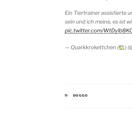
Ein Tiertrainer assistierte
sein und ich meine, es ist wi
pic.twitter.com/WtDylb8K
— Quarkkrokettchen (
) 
KATEGORIEN
DOGGO