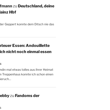
ffmann
zu
Deutschland, deine
ainz Hbf
, der Geppert konnte dem Ditsch nie das
teuer Essen: Andouillette
 ich nicht noch einmal essen
26
ndin mal etwas tolles aus ihrer Heimat
m Treppenhaus konnte ich schon einen
Geruch…
Aebby
zu
Fandoms der
6