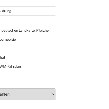
klärung
r deutschen Landkarte: Pforzheim
ourgeoisie
That
e-WM-Fahrplan