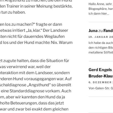
em Angsthund zu machen, die den Hund
Hallo Anne, sehr 
en Trainer in seiner Meinung bestärkte,
Blogosphäre, hang
 tun zu haben.
ich dann hier…
den los zu machen?“ fragte er dann
was irritiert „Ja, klar.“ Der Landseer
Juna
zu
Fand
sten nicht für dauerndes Weglaufen
19. JANUAR 2
d los und der Hund machte: Nix. Warum
Ich habe da auch
den richtigen Bil
metallene Stifte
t zugute halten, dass die Situation für
as verwirrend war, weil der
Gerd Engels
Interaktion mit dem Landseer, sondern
Bruder-Klaus
 anderen Hund vorausgegangen war. Auf
6. DEZEMBER
schaldiagnose „Angsthund“ so übereilt
Von-Galen-Str. 
ie eine Standarddiagnose vorkam. Auch
m, aber wir kannten den Hund da ja
holte Beteuerungen, dass das jetzt
ar und zwar bei exakt dem gleichen