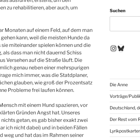
twas ausführen, erstens, um den
en zu rehabilitieren, aber auch, um
Suchen
aar Monaten auf einem Feld, auf dem man
 gehen kann, weil die meisten Hunde da
ss sie miteinander spielen können und die
Instagr
Blues
, als dass man nicht dauernd Schiss
s Versehen auf die Straße läuft. Die
ämlich genau neben einer mehrspurigen
frage mich immer, was die Statdplaner,
lächen glauben, wie groß der Prozentsatz
Die Anne
ohne Probleme frei laufen können.
Vorträge/Publi
 Mensch mit einem Hund spazieren, vor
Deutschland, 
klärten Gründen Angst hat. Unseres
Der Rest vom 
ichts getan, es gab bisher exakt zwei
 ich nicht dabei) und in beiden Fällen
Lyrikpostkarte
nd weg und hat das im Rahmen seiner