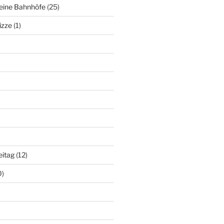
deine Bahnhöfe
(25)
izze
(1)
eitag
(12)
0)