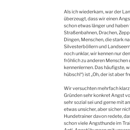
Als ich wiederkam, war der La
überzeugt, dass wir einen Angs
schon etwas länger und haben f
Straßenbahnen, Drachen, Zeppe
Dingen, Menschen, die stark na
Silvesterböllern und Landseern.
noch unklar, wir kennen nur de
fröhlich zu anderen Menschen
kennenlernen. Das häufigste, wa
hübsch!“) ist „Oh, der ist aber f
Wir versuchten mehrfach klarz
Gründen sehr konkret Angst vo
sehr sozial sei und gerne mit 
etwas unsicher, aber sicher nic
Hundetrainer davon redete, dass
schon viele Angsthunde im Trai