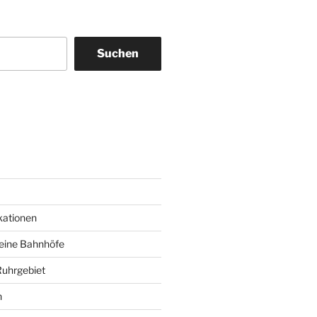
Suchen
am
ky
kationen
deine Bahnhöfe
Ruhrgebiet
n