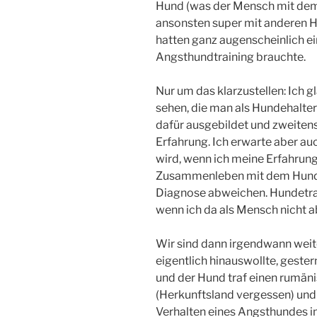
Hund (was der Mensch mit dem 
ansonsten super mit anderen H
hatten ganz augenscheinlich e
Angsthundtraining brauchte.
Nur um das klarzustellen: Ich 
sehen, die man als Hundehalter v
dafür ausgebildet und zweiten
Erfahrung. Ich erwarte aber au
wird, wenn ich meine Erfahrun
Zusammenleben mit dem Hund sc
Diagnose abweichen. Hundetrai
wenn ich da als Mensch nicht ab
Wir sind dann irgendwann weit
eigentlich hinauswollte, geste
und der Hund traf einen rumän
(Herkunftsland vergessen) und
Verhalten eines Angsthundes im