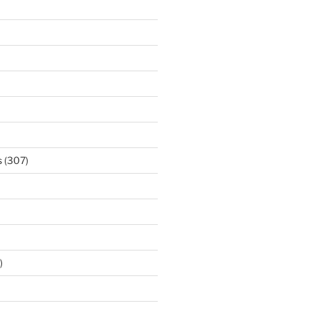
s
(307)
)