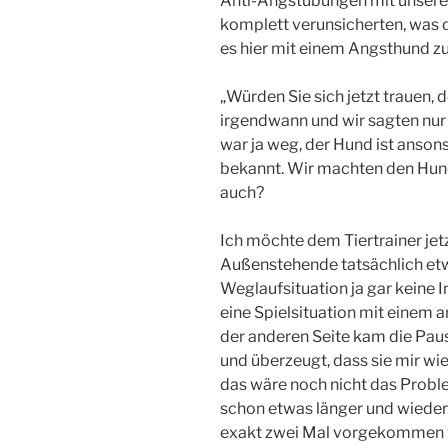
Anti-Angstübungen mit unser
komplett verunsicherten, was d
es hier mit einem Angsthund zu
„Würden Sie sich jetzt trauen, 
irgendwann und wir sagten nur et
war ja weg, der Hund ist anson
bekannt. Wir machten den Hun
auch?
Ich möchte dem Tiertrainer jetz
Außenstehende tatsächlich etw
Weglaufsituation ja gar keine 
eine Spielsituation mit einem
der anderen Seite kam die Pau
und überzeugt, dass sie mir w
das wäre noch nicht das Proble
schon etwas länger und wieder
exakt zwei Mal vorgekommen w