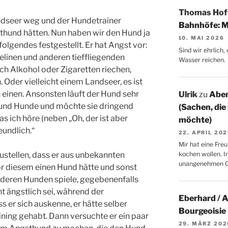
Thomas Ho
ndseer weg und der Hundetrainer
Bahnhöfe: M
thund hätten. Nun haben wir den Hund ja
10. MAI 2026
olgendes festgestellt. Er hat Angst vor:
Sind wir ehrlich
linen und anderen tieffliegenden
Wasser reichen.
ch Alkohol oder Zigaretten riechen,
 Oder vielleicht einem Landseer, es ist
n einen. Ansonsten läuft der Hund sehr
Ulrik
zu
Aben
 und Hunde und möchte sie dringend
(Sachen, die
s ich höre (neben „Oh, der ist aber
möchte)
reundlich.“
22. APRIL 20
Mir hat eine Freu
ustellen, dass er aus unbekannten
kochen wollen. I
unangenehmen 
r diesem einen Hund hätte und sonst
anderen Hunden spiele, gegebenenfalls
ht ängstlich sei, während der
Eberhard / 
 er sich auskenne, er hätte selber
Bourgeoisie
ning gehabt. Dann versuchte er ein paar
29. MÄRZ 202