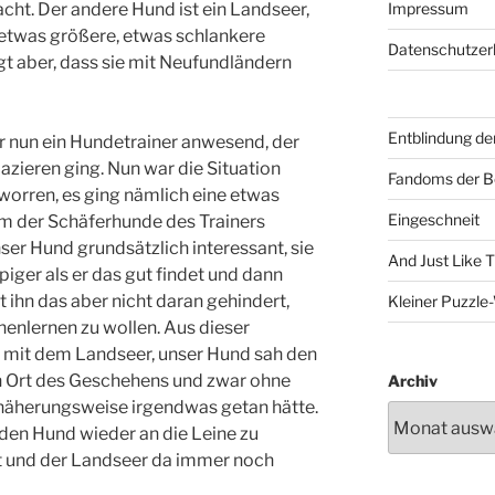
ht. Der andere Hund ist ein Landseer,
Impressum
 etwas größere, etwas schlankere
Datenschutzer
gt aber, dass sie mit Neufundländern
Entblindung de
 nun ein Hundetrainer anwesend, der
azieren ging. Nun war die Situation
Fandoms der B
rren, es ging nämlich eine etwas
Eingeschneit
em der Schäferhunde des Trainers
ser Hund grundsätzlich interessant, sie
And Just Like 
iger als er das gut findet und dann
t ihn das aber nicht daran gehindert,
Kleiner Puzzl
nlernen zu wollen. Aus dieser
 mit dem Landseer, unser Hund sah den
n Ort des Geschehens und zwar ohne
Archiv
näherungsweise irgendwas getan hätte.
 den Hund wieder an die Leine zu
ist und der Landseer da immer noch