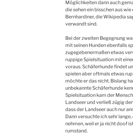
Möglichkeiten dann auch gemac
die sehen ein bisschen aus wie
Bernhardiner, die Wikipedia sa
verwandt sind.
Bei der zweiten Begegnung war
mit seinen Hunden ebenfalls sp
zugegebenermaßen etwas verwo
ruppige Spielsituation mit ein
voraus. Schäferhunde findet un
spielen aber oftmals etwas rupp
möchte er das nicht. Bislang ha
unbekannte Schäferhunde kenne
Spielsituation kam der Mensch
Landseer und verließ zügig de
dass der Landseer auch nur an
Dann versuchte ich sehr lange,
nehmen, weil er ja nicht doof 
rumstand.