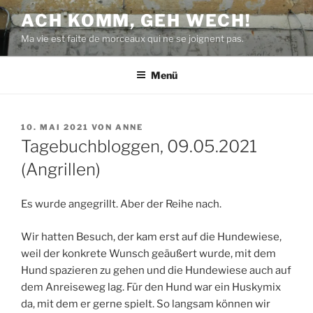
Zum
ACH KOMM, GEH WECH!
Inhalt
Ma vie est faite de morceaux qui ne se joignent pas.
springen
Menü
VERÖFFENTLICHT
10. MAI 2021
VON
ANNE
AM
Tagebuchbloggen, 09.05.2021
(Angrillen)
Es wurde angegrillt. Aber der Reihe nach.
Wir hatten Besuch, der kam erst auf die Hundewiese,
weil der konkrete Wunsch geäußert wurde, mit dem
Hund spazieren zu gehen und die Hundewiese auch auf
dem Anreiseweg lag. Für den Hund war ein Huskymix
da, mit dem er gerne spielt. So langsam können wir