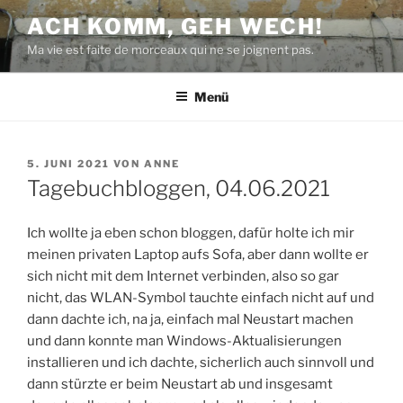
Zum
ACH KOMM, GEH WECH!
Inhalt
Ma vie est faite de morceaux qui ne se joignent pas.
springen
Menü
VERÖFFENTLICHT
5. JUNI 2021
VON
ANNE
AM
Tagebuchbloggen, 04.06.2021
Ich wollte ja eben schon bloggen, dafür holte ich mir
meinen privaten Laptop aufs Sofa, aber dann wollte er
sich nicht mit dem Internet verbinden, also so gar
nicht, das WLAN-Symbol tauchte einfach nicht auf und
dann dachte ich, na ja, einfach mal Neustart machen
und dann konnte man Windows-Aktualisierungen
installieren und ich dachte, sicherlich auch sinnvoll und
dann stürzte er beim Neustart ab und insgesamt