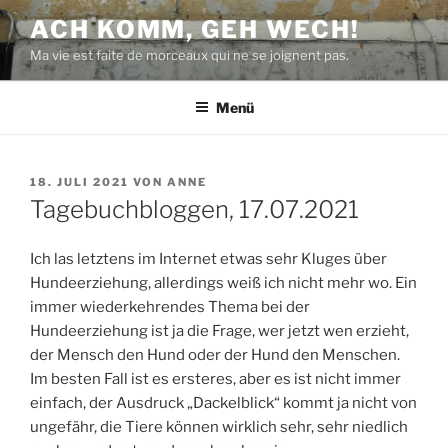
Zum
ACH KOMM, GEH WECH!
Inhalt
Ma vie est faite de morceaux qui ne se joignent pas.
springen
Menü
VERÖFFENTLICHT
18. JULI 2021
VON
ANNE
AM
Tagebuchbloggen, 17.07.2021
Ich las letztens im Internet etwas sehr Kluges über
Hundeerziehung, allerdings weiß ich nicht mehr wo. Ein
immer wiederkehrendes Thema bei der
Hundeerziehung ist ja die Frage, wer jetzt wen erzieht,
der Mensch den Hund oder der Hund den Menschen.
Im besten Fall ist es ersteres, aber es ist nicht immer
einfach, der Ausdruck „Dackelblick“ kommt ja nicht von
ungefähr, die Tiere können wirklich sehr, sehr niedlich