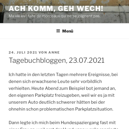
Zum
ACH KOMM, GEH WECH!
Inhalt
Ma vie est faite de morceaux qui ne se joignent pas.
springen
Menü
VERÖFFENTLICHT
24. JULI 2021
VON
ANNE
AM
Tagebuchbloggen, 23.07.2021
Ich hatte in den letzten Tagen mehrere Ereignisse, bei
denen sich erwachsene Leute sehr vorbildlich
verhielten. Heute Abend zum Beispiel bot jemand an,
den eigenen Parkplatz freizugeben, weil wir es ja mit
unserem Auto deutlich schwerer hätten bei der
ohnehin schon problematischen Parkplatzsituation.
Dann legte ich mich beim Hundespaziergang fast mit