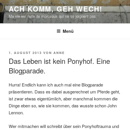
Zum
ACH KOMM, GEH WECH!
Inhalt
Ma vie est faite de morceaux qui ne se joignent pas.
springen
Menü
VERÖFFENTLICHT
1. AUGUST 2013
VON
ANNE
AM
Das Leben ist kein Ponyhof. Eine
Blogparade.
Hurra! Endlich kann ich auch mal eine Blogparade
präsentieren. Dass es dabei ausgerechnet um Pferde geht,
ist zwar etwas eigentümlich, aber manchmal kommen die
Dinge eben so, wie sie kommen, das wusste schon John
Lennon.
Wer mitmachen will schreibt über sein Ponyhoftrauma und