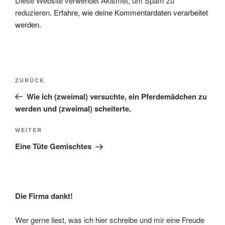
Diese Website verwendet Akismet, um Spam zu
reduzieren.
Erfahre, wie deine Kommentardaten verarbeitet
werden.
Beitragsnavigation
Vorheriger
ZURÜCK
Beitrag
Wie ich (zweimal) versuchte, ein Pferdemädchen zu
werden und (zweimal) scheiterte.
Nächster
WEITER
Beitrag
Eine Tüte Gemischtes
Die Firma dankt!
Wer gerne liest, was ich hier schreibe und mir eine Freude