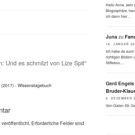
Hallo Anne, sehr g
Blogosphäre, hang
ich dann hier…
Juna
zu
Fand
19. JANUAR 2
Ich habe da auch
richtigen Bildern 
: Und es schmilzt von Lize Spit“
Stiftebox.…
Gerd Engels
zt (2017) - Wissenstagebuch
Bruder-Klaus
6. DEZEMBER 
Von-Galen-Str. G
ntar
veröffentlicht.
Erforderliche Felder sind