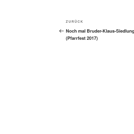
Beitragsnavigation
Vorheriger
ZURÜCK
Beitrag
Noch mal Bruder-Klaus-Siedlun
(Pfarrfest 2017)