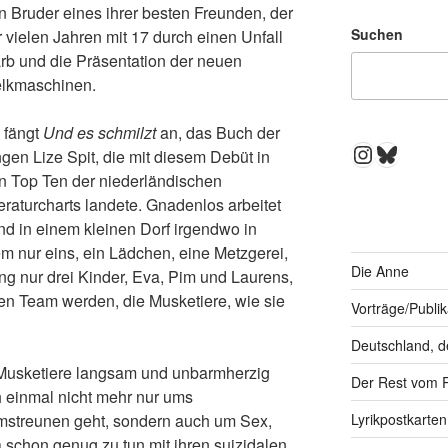
n Bruder eines ihrer besten Freunden, der
Suchen
r vielen Jahren mit 17 durch einen Unfall
arb und die Präsentation der neuen
lkmaschinen.
 fängt
Und es schmilzt
an, das Buch der
Instagra
Bluesk
ngen Lize Spit, die mit diesem Debüt in
n Top Ten der niederländischen
teraturcharts landete. Gnadenlos arbeitet
nd in einem kleinen Dorf irgendwo in
em nur eins, ein Lädchen, eine Metzgerei,
Die Anne
g nur drei Kinder, Eva, Pim und Laurens,
n Team werden, die Musketiere, wie sie
Vorträge/Publi
Deutschland, d
Musketiere langsam und unbarmherzig
Der Rest vom 
 einmal nicht mehr nur ums
mstreunen geht, sondern auch um Sex,
Lyrikpostkarten
a schon genug zu tun mit ihren suizidalen