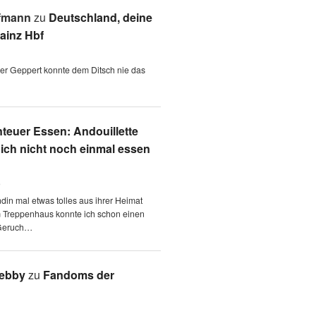
fmann
zu
Deutschland, deine
ainz Hbf
 der Geppert konnte dem Ditsch nie das
teuer Essen: Andouillette
 ich nicht noch einmal essen
6
ndin mal etwas tolles aus ihrer Heimat
m Treppenhaus konnte ich schon einen
Geruch…
Aebby
zu
Fandoms der