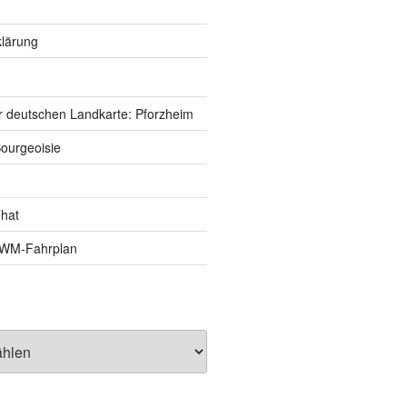
lärung
r deutschen Landkarte: Pforzheim
ourgeoisie
That
e-WM-Fahrplan