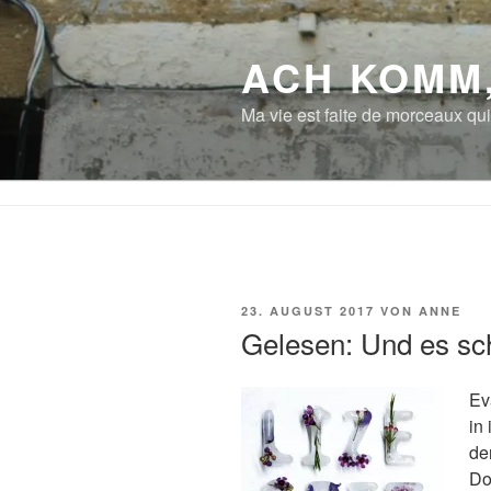
Zum
Inhalt
ACH KOMM
springen
Ma vie est faite de morceaux qui
VERÖFFENTLICHT
23. AUGUST 2017
VON
ANNE
AM
Gelesen: Und es sch
Ev
in 
de
Do