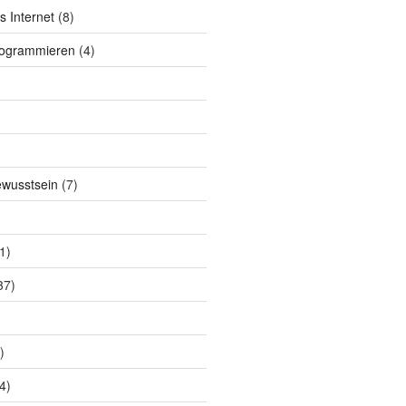
s Internet
(8)
rogrammieren
(4)
ewusstsein
(7)
1)
37)
)
4)