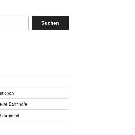
Suchen
m
y
kationen
eine Bahnhöfe
Ruhrgebiet