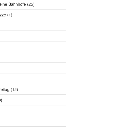
eine Bahnhöfe
(25)
zze
(1)
eitag
(12)
0)