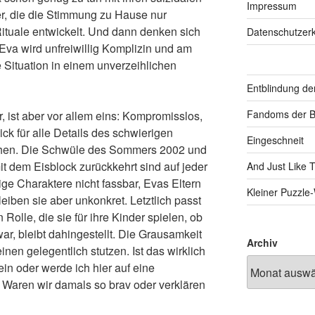
Impressum
er, die die Stimmung zu Hause nur
ituale entwickelt. Und dann denken sich
Datenschutzerk
Eva wird unfreiwillig Komplizin und am
 Situation in einem unverzeihlichen
Entblindung de
Fandoms der B
, ist aber vor allem eins: Kompromisslos,
ck für alle Details des schwierigen
Eingeschneit
ichen. Die Schwüle des Sommers 2002 und
it dem Eisblock zurückkehrt sind auf jeder
And Just Like 
ige Charaktere nicht fassbar, Evas Eltern
Kleiner Puzzl
leiben sie aber unkonkret. Letztlich passt
Rolle, die sie für ihre Kinder spielen, ob
ar, bleibt dahingestellt. Die Grausamkeit
Archiv
inen gelegentlich stutzen. Ist das wirklich
in oder werde ich hier auf eine
 Waren wir damals so brav oder verklären