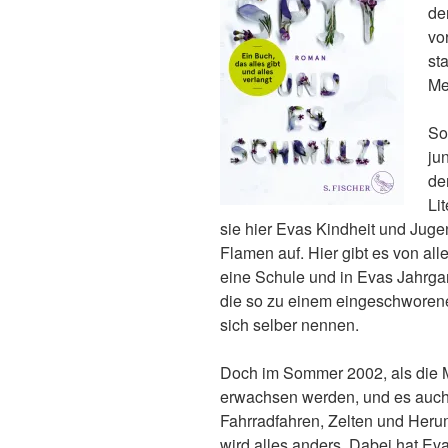
de
vo
st
Me
So
ju
de
Li
sie hier Evas Kindheit und Juge
Flamen auf. Hier gibt es von all
eine Schule und in Evas Jahrgan
die so zu einem eingeschworene
sich selber nennen.
Doch im Sommer 2002, als die 
erwachsen werden, und es auch
Fahrradfahren, Zelten und Heru
wird alles anders. Dabei hat Ev