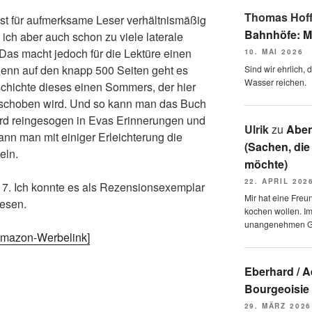
Thomas Hof
ist für aufmerksame Leser verhältnismäßig
Bahnhöfe: M
 ich aber auch schon zu viele laterale
 Das macht jedoch für die Lektüre einen
10. MAI 2026
 denn auf den knapp 500 Seiten geht es
Sind wir ehrlich,
Wasser reichen.
chichte dieses einen Sommers, der hier
eschoben wird. Und so kann man das Buch
ird reingesogen in Evas Erinnerungen und
Ulrik
zu
Aben
nn man mit einiger Erleichterung die
(Sachen, die
eln.
möchte)
22. APRIL 202
7. Ich konnte es als Rezensionsexemplar
Mir hat eine Freu
lesen.
kochen wollen. I
unangenehmen 
[Amazon-Werbelink]
Eberhard / 
Bourgeoisie
29. MÄRZ 2026