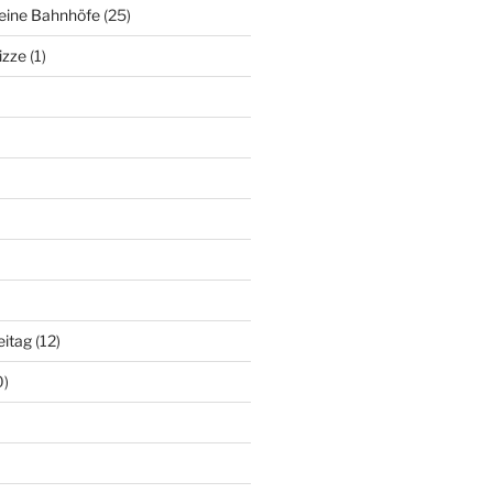
deine Bahnhöfe
(25)
izze
(1)
eitag
(12)
0)