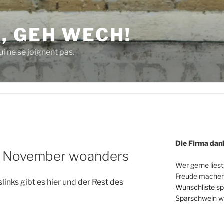
, GEH WECH!
i ne se joignent pas.
Die Firma dan
im November woanders
Wer gerne liest
Freude machen 
links gibt es hier und der Rest des
Wunschliste sp
Sparschwein
w