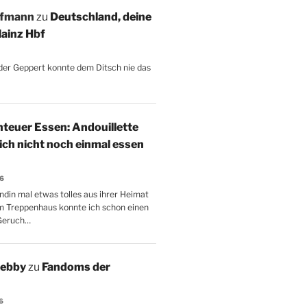
ffmann
zu
Deutschland, deine
ainz Hbf
, der Geppert konnte dem Ditsch nie das
teuer Essen: Andouillette
 ich nicht noch einmal essen
26
ndin mal etwas tolles aus ihrer Heimat
m Treppenhaus konnte ich schon einen
Geruch…
Aebby
zu
Fandoms der
6