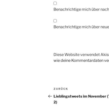
Benachrichtige mich über nac
Benachrichtige mich über neue 
Diese Website verwendet Akis
wie deine Kommentardaten ver
Beitragsnavigation
Vorheriger
ZURÜCK
Beitrag
Lieblingstweets im November (T
2)