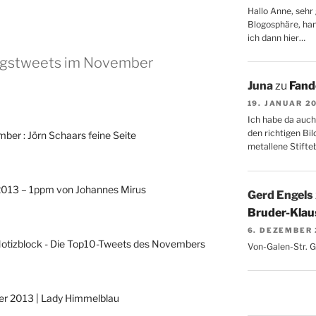
Hallo Anne, sehr 
Blogosphäre, hang
ich dann hier…
ingstweets im November
Juna
zu
Fand
19. JANUAR 2
Ich habe da auch
den richtigen Bil
ber : Jörn Schaars feine Seite
metallene Stifte
2013 – 1ppm von Johannes Mirus
Gerd Engels
Bruder-Klaus
6. DEZEMBER
Notizblock - Die Top10-Tweets des Novembers
Von-Galen-Str. 
er 2013 | Lady Himmelblau