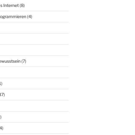
s Internet
(8)
Programmieren
(4)
ewusstsein
(7)
1)
37)
)
4)