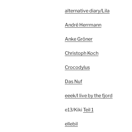
alternative diary/Lila
André Herrmann
Anke Gröner
Christoph Koch
Crocodylus
Das Nuf
eeek/I live by the fjord
e13/Kiki
Teil 1
ellebil