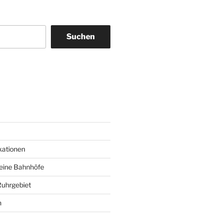
Suchen
am
ky
kationen
deine Bahnhöfe
Ruhrgebiet
n