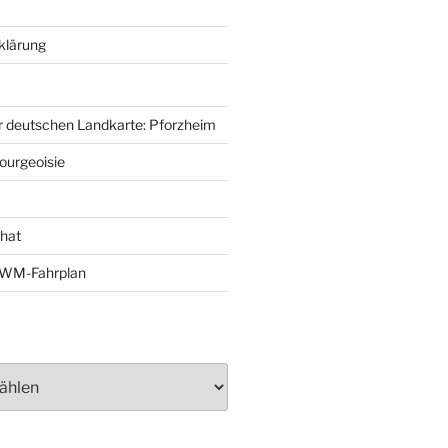
klärung
r deutschen Landkarte: Pforzheim
ourgeoisie
That
e-WM-Fahrplan