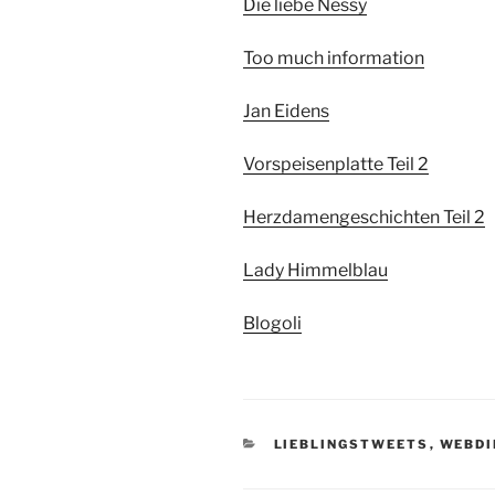
Die liebe Nessy
Too much information
Jan Eidens
Vorspeisenplatte Teil 2
Herzdamengeschichten Teil 2
Lady Himmelblau
Blogoli
KATEGORIEN
LIEBLINGSTWEETS
,
WEBDI