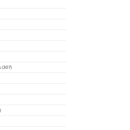
s
(307)
)