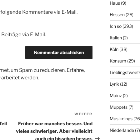
Haus
(9)
hfolgende Kommentare via E-Mail.
Hessen
(26)
Ich so
(293)
Beiträge via E-Mail.
Italien
(2)
Köln
(38)
Konsum
(29)
met, um Spam zu reduzieren.
Erfahre,
Lieblingstweet
arbeitet werden.
Lyrik
(12)
Mainz
(2)
Muppets
(7)
WEITER
Nächster
Musikdings
(76
Beitrag
eil
Früher war manches besser. Und
Niederlande
(7)
vieles schwieriger. Aber vielleicht
auch ein bisschen besser.