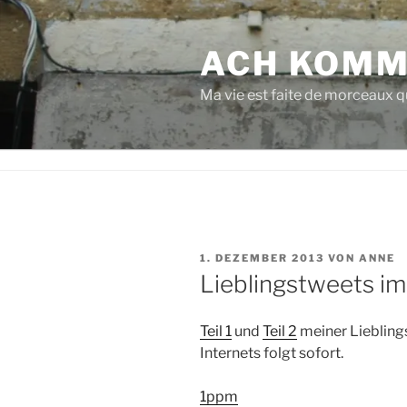
Zum
Inhalt
ACH KOMM
springen
Ma vie est faite de morceaux qu
VERÖFFENTLICHT
1. DEZEMBER 2013
VON
ANNE
AM
Lieblingstweets 
Teil 1
und
Teil 2
meiner Lieblings
Internets folgt sofort.
1ppm