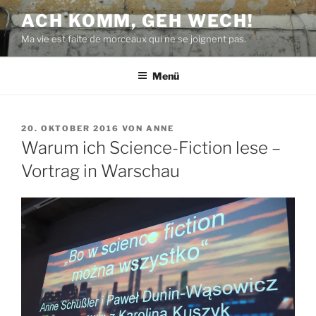
Zum
ACH KOMM, GEH WECH!
Inhalt
Ma vie est faite de morceaux qui ne se joignent pas.
springen
Menü
VERÖFFENTLICHT
20. OKTOBER 2016
VON
ANNE
AM
Warum ich Science-Fiction lese –
Vortrag in Warschau