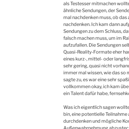
als Testesser mitmachen wollte
ähnliche Sendungen, der Sende
mal nachdenken muss, ob das all
nachdenken. Ich kam dann auf
Sendungen zu dem Schluss, dass
falsch machen muss, um im Ra
aufzufallen. Die Sendungen se
Quasi-Reality-Formate eher ha
eines kurz-, mittel- oder langf
sehr gering, quasi nicht vorha
immer mal wissen, wie das so m
sagte zu, es war eine sehr spa
vollkommen okay, ich kam über
ein Talent dafür habe, fernseh
Was ich eigentlich sagen wollte
bin, eine potentielle Teilnahme
durchdenken und mögliche Ko
Außenwahrnehmung abzustecken