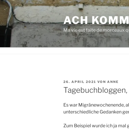
Zum
Inhalt
ACH KOMM
springen
Ma vie est faite de morceaux qu
VERÖFFENTLICHT
26. APRIL 2021
VON
ANNE
AM
Tagebuchbloggen,
Es war Migränewochenende, ab
unterschiedliche Gedanken ge
Zum Beispiel wurde ich ja mal 