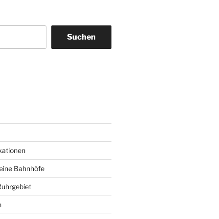
Suchen
am
ky
kationen
deine Bahnhöfe
Ruhrgebiet
n