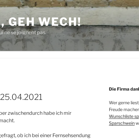
, GEH WECH!
i ne se joignent pas.
Die Firma dan
 25.04.2021
Wer gerne liest
Freude machen 
er zwischendurch habe ich mir
Wunschliste sp
macht.
Sparschwein
w
gefragt, ob ich bei einer Fernsehsendung