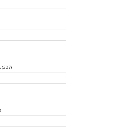
s
(307)
)