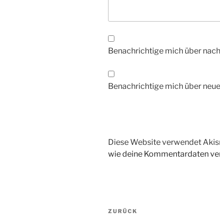
Benachrichtige mich über nac
Benachrichtige mich über neue 
Diese Website verwendet Akis
wie deine Kommentardaten ver
Beitragsnavigation
Vorheriger
ZURÜCK