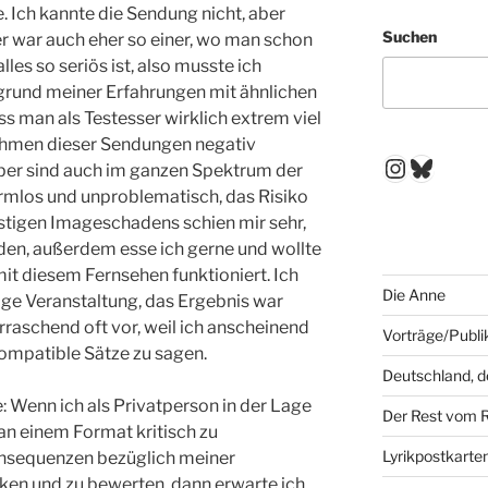
. Ich kannte die Sendung nicht, aber
Suchen
r war auch eher so einer, wo man schon
es so seriös ist, also musste ich
grund meiner Erfahrungen mit ähnlichen
 man als Testesser wirklich extrem viel
hmen dieser Sendungen negativ
Instagr
Blues
lber sind auch im ganzen Spektrum der
rmlos und unproblematisch, das Risiko
ristigen Imageschadens schien mir sehr,
nden, außerdem esse ich gerne und wollte
it diesem Fernsehen funktioniert. Ich
Die Anne
ßige Veranstaltung, das Ergebnis war
raschend oft vor, weil ich anscheinend
Vorträge/Publi
kompatible Sätze zu sagen.
Deutschland, 
: Wenn ich als Privatperson in der Lage
Der Rest vom 
 an einem Format kritisch zu
Lyrikpostkarte
nsequenzen bezüglich meiner
 und zu bewerten, dann erwarte ich,