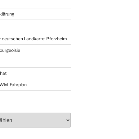
klärung
r deutschen Landkarte: Pforzheim
ourgeoisie
That
e-WM-Fahrplan