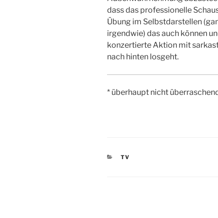
dass das professionelle Schaus
Übung im Selbstdarstellen (ganz
irgendwie) das auch können und
konzertierte Aktion mit sarkas
nach hinten losgeht.
* überhaupt nicht überraschen
KATEGORIEN
TV