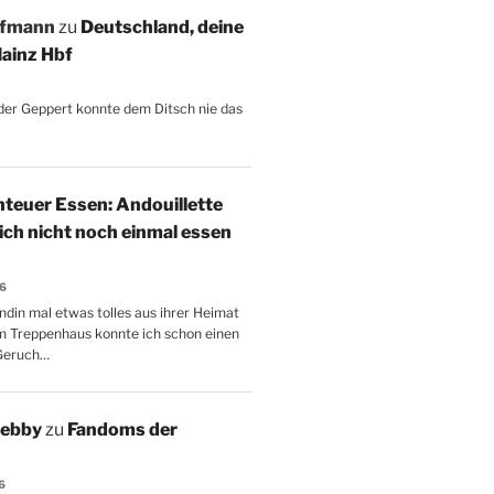
ffmann
zu
Deutschland, deine
ainz Hbf
, der Geppert konnte dem Ditsch nie das
teuer Essen: Andouillette
 ich nicht noch einmal essen
26
ndin mal etwas tolles aus ihrer Heimat
m Treppenhaus konnte ich schon einen
Geruch…
Aebby
zu
Fandoms der
6