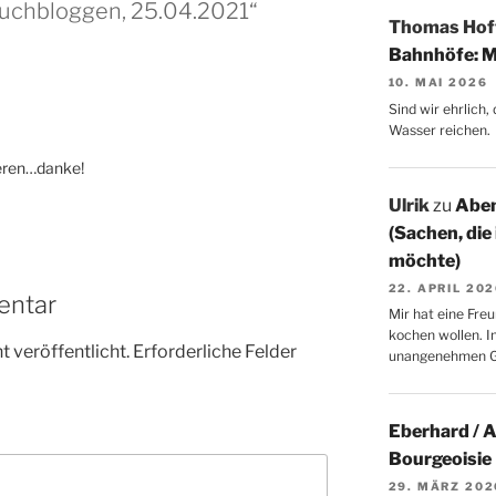
buchbloggen, 25.04.2021“
Thomas Ho
Bahnhöfe: M
10. MAI 2026
Sind wir ehrlich
Wasser reichen.
eren…danke!
Ulrik
zu
Aben
(Sachen, die
möchte)
22. APRIL 20
entar
Mir hat eine Freu
kochen wollen. I
 veröffentlicht.
Erforderliche Felder
unangenehmen 
Eberhard / 
Bourgeoisie
29. MÄRZ 202