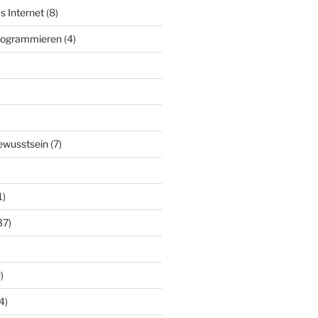
s Internet
(8)
Programmieren
(4)
ewusstsein
(7)
1)
37)
)
4)