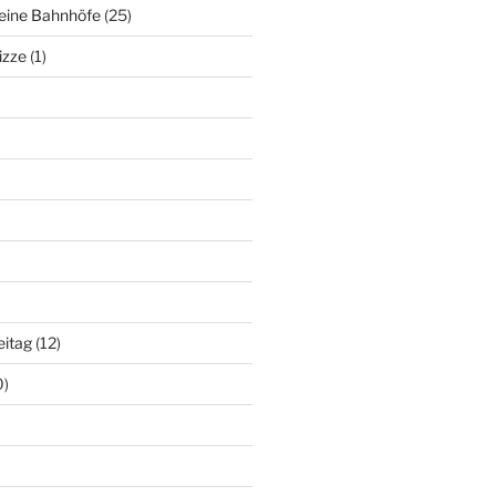
deine Bahnhöfe
(25)
izze
(1)
eitag
(12)
0)