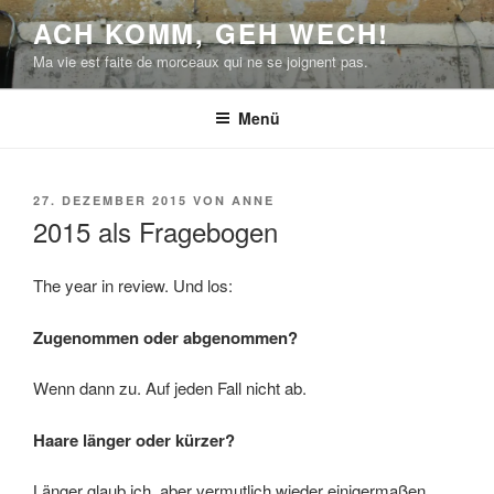
Zum
ACH KOMM, GEH WECH!
Inhalt
Ma vie est faite de morceaux qui ne se joignent pas.
springen
Menü
VERÖFFENTLICHT
27. DEZEMBER 2015
VON
ANNE
AM
2015 als Fragebogen
The year in review. Und los:
Zugenommen oder abgenommen?
Wenn dann zu. Auf jeden Fall nicht ab.
Haare länger oder kürzer?
Länger glaub ich, aber vermutlich wieder einigermaßen