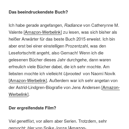
Das beeindruckendste Buch?
Ich habe gerade angefangen,
Radiance
von Catherynne M.
Valente [
Amazon-Werbelink
] zu lesen, was sich bisher als
heißer Anwärter für das beste Buch 2015 erweist. Ich bin
aber erst bei einer einstelligen Prozentzahl, was den
Lesefortschritt angeht, also Gemach! Wenn ich die
gelesenen Bücher dieses Jahr durchgehe, dann waren
erfreulich viele Bücher dabei, die ich sehr mochte. Am
liebsten mochte ich vielleicht
Uprooted
von Naomi Novik
[
Amazon-Werbelink
]. Außerdem war ich sehr angetan von
der Astrid-Lindgren-Biografie von Jens Andersen [
Amazon-
Werbelink
].
Der ergreifendste Film?
Viel genetflixt, vor allem aber Serien. Trotzdem, sehr
gemocht:
Her
von Spike Jonze [
Amazon-