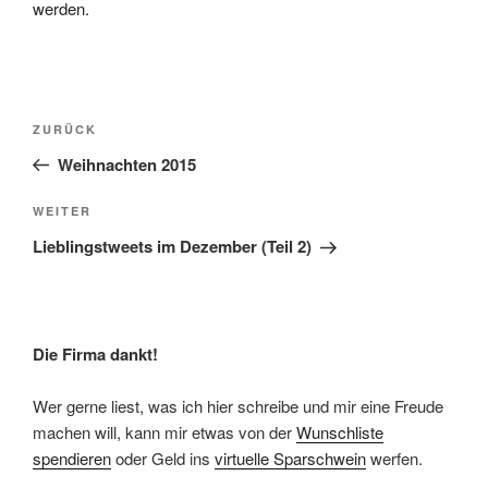
werden.
Beitragsnavigation
Vorheriger
ZURÜCK
Beitrag
Weihnachten 2015
Nächster
WEITER
Beitrag
Lieblingstweets im Dezember (Teil 2)
Die Firma dankt!
Wer gerne liest, was ich hier schreibe und mir eine Freude
machen will, kann mir etwas von der
Wunschliste
spendieren
oder Geld ins
virtuelle Sparschwein
werfen.